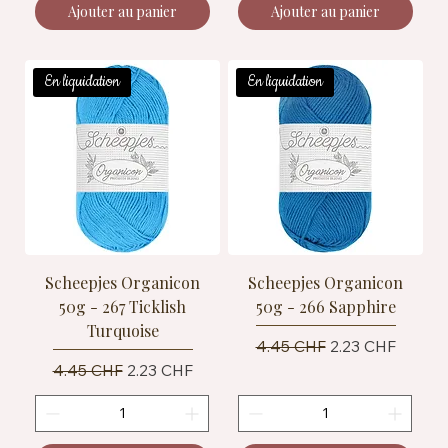
Ajouter au panier
Ajouter au panier
En liquidation
En liquidation
Scheepjes Organicon
Scheepjes Organicon
50g - 267 Ticklish
50g - 266 Sapphire
Turquoise
Prix original
Prix promotionn
4.45 CHF
2.23 CHF
Prix original
Prix promotionnel
4.45 CHF
2.23 CHF