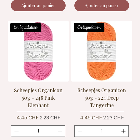
Ajouter au panier
Ajouter au panier
En liquidation
En liquidation
Scheepjes Organicon
Scheepjes Organicon
50g - 248 Pink
50g - 224 Deep
Elephant
Tangerine
Prix original
Prix promotionnel
Prix original
Prix promotionn
4.45 CHF
2.23 CHF
4.45 CHF
2.23 CHF