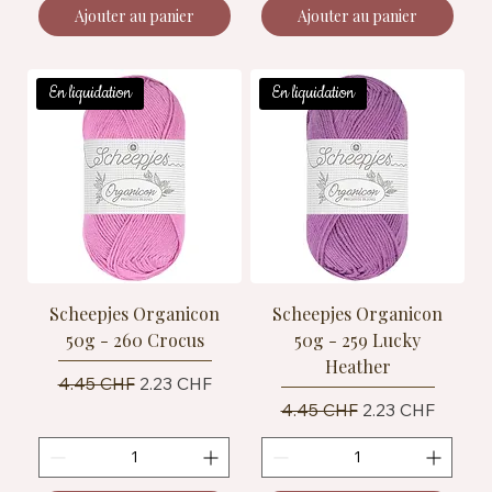
Ajouter au panier
Ajouter au panier
En liquidation
En liquidation
Scheepjes Organicon
Scheepjes Organicon
50g - 260 Crocus
50g - 259 Lucky
Heather
Prix original
Prix promotionnel
4.45 CHF
2.23 CHF
Prix original
Prix promotionn
4.45 CHF
2.23 CHF