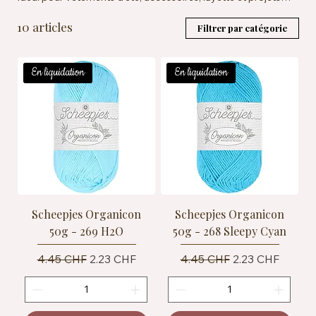
pour peaux sensibles. Catégorie Fingering (50 g = 170 m), à
10 articles
travailler avec des aiguilles ou crochets de 3 mm. Vegan
Filtrer par catégorie
friendly et conforme à la norme EN 71-3, ce fil offre une belle
définition de point et une large palette de coloris naturels.
En liquidation
En liquidation
Scheepjes Organicon
Scheepjes Organicon
50g - 269 H2O
50g - 268 Sleepy Cyan
Prix original
Prix promotionnel
Prix original
Prix promotionn
4.45 CHF
2.23 CHF
4.45 CHF
2.23 CHF