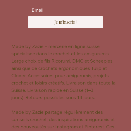
Je m'inscris !
Made by Zazie – mercerie en ligne suisse
spécialisée dans le crochet et les amigurumis.
Large choix de fils Ricorumi, DMC et Scheepjes,
ainsi que de crochets ergonomiques Tulip et
Clover. Accessoires pour amigurumis, projets
crochet et loisirs créatifs. Livraison dans toute la
Suisse. Livraison rapide en Suisse (1–3
jours). Retours possibles sous 14 jours.
Made by Zazie partage régulièrement des
conseils crochet, des inspirations amigurumis et
des nouveautés sur Instagram et Pinterest. Ces