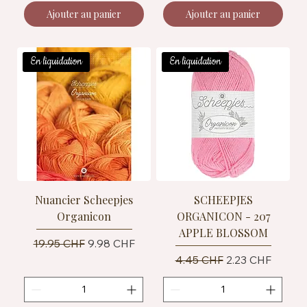
Ajouter au panier
Ajouter au panier
En liquidation
En liquidation
Nuancier Scheepjes
SCHEEPJES
Organicon
ORGANICON - 207
APPLE BLOSSOM
Prix original
Prix promotionnel
19.95 CHF
9.98 CHF
Prix original
Prix promotionn
4.45 CHF
2.23 CHF