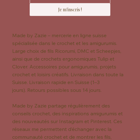
Je m'inscris !
Made by Zazie – mercerie en ligne suisse
spécialisée dans le crochet et les amigurumis.
Large choix de fils Ricorumi, DMC et Scheepjes,
ainsi que de crochets ergonomiques Tulip et
Clover. Accessoires pour amigurumis, projets
crochet et loisirs créatifs. Livraison dans toute la
Suisse. Livraison rapide en Suisse (1–3
jours). Retours possibles sous 14 jours.
Made by Zazie partage régulièrement des
conseils crochet, des inspirations amigurumis et
des nouveautés sur Instagram et Pinterest. Ces
réseaux me permettent d’échanger avec la
communauté crochet et de montrer les fils,