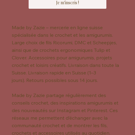
Je m'inscris !
Made by Zazie – mercerie en ligne suisse
spécialisée dans le crochet et les amigurumis.
Large choix de fils Ricorumi, DMC et Scheepjes,
ainsi que de crochets ergonomiques Tulip et
Clover. Accessoires pour amigurumis, projets
crochet et loisirs créatifs. Livraison dans toute la
Suisse. Livraison rapide en Suisse (1–3
jours). Retours possibles sous 14 jours.
Made by Zazie partage régulièrement des
conseils crochet, des inspirations amigurumis et
des nouveautés sur Instagram et Pinterest. Ces
réseaux me permettent d’échanger avec la
communauté crochet et de montrer les fils,
crochets et accessoires utilisés au quotidien.