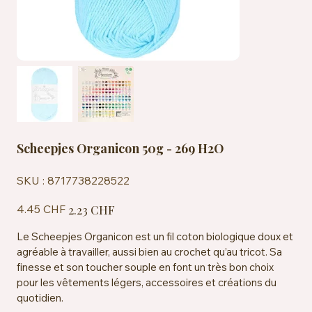
Scheepjes Organicon 50g - 269 H2O
SKU
SKU :
8717738228522
8717738228522
Prix
Prix
4.45 CHF
2.23 CHF
d’origine
promotionnel
Le Scheepjes Organicon est un fil coton biologique doux et
agréable à travailler, aussi bien au crochet qu’au tricot. Sa
finesse et son toucher souple en font un très bon choix
pour les vêtements légers, accessoires et créations du
quotidien.