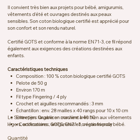
Il convient très bien aux projets pour bébé, amigurumis,
vêtements d’été et ouvrages destinés aux peaux
sensibles. Son coton biologique certifié est apprécié pour
son confort et son rendu naturel.
Certifié GOTS et conforme à la norme EN71-3, ce fil répond
également aux exigences des créations destinées aux
enfants.
Caractéristiques techniques
Composition : 100 % coton biologique certifié GOTS
Pelote de 50 g
Environ 170 m
Fil type Fingering / 4 ply
Crochet et aiguilles recommandés : 3 mm
Échantillon : env. 28 mailles x 40 rangs pour 10 x 10 cm
Le Scheepjes Organicon convient très bien aux vêtements
Entretien : lavable en machine à 40 °C
légers, accessoires, amigurumis et créations pour bébé.
• Certifications : GOTS, EN71-3, vegan friendly
Quantité