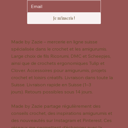
Je m'inscris !
Made by Zazie – mercerie en ligne suisse
spécialisée dans le crochet et les amigurumis.
Large choix de fils Ricorumi, DMC et Scheepjes,
ainsi que de crochets ergonomiques Tulip et
Clover. Accessoires pour amigurumis, projets
crochet et loisirs créatifs. Livraison dans toute la
Suisse. Livraison rapide en Suisse (1–3
jours). Retours possibles sous 14 jours.
Made by Zazie partage régulièrement des
conseils crochet, des inspirations amigurumis et
des nouveautés sur Instagram et Pinterest. Ces
réseaux me permettent d’échanger avec la