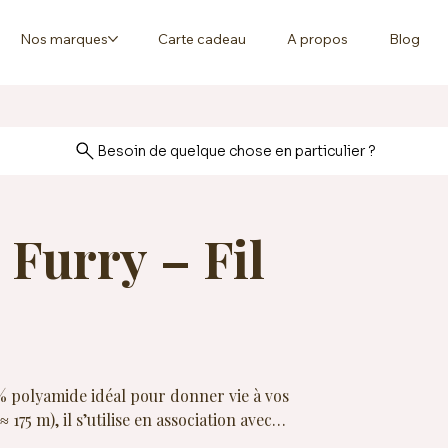
Nos marques
Carte cadeau
A propos
Blog
Besoin de quelque chose en particulier ?
Furry – Fil
 % polyamide idéal pour donner vie à vos
75 m), il s’utilise en association avec
e poilue réaliste et douce. Lavable en