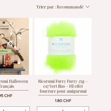
Trier par :
Recommandé
orumi Halloween
Ricorumi Furry Furry 25g –
français
017 Vert fluo – Fil effet
fourrure pour amigurumi
ix
95 CHF
Prix
1.80 CHF