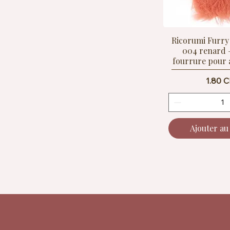
Ricorumi Furry
004 renard –
fourrure pour
Prix
1.80 
Ajouter au