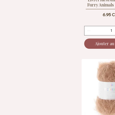
Furry Animals 
Prix
6.95 
Ajouter au