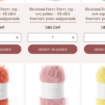
 Furry 25g –
Ricorumi Furry Furry 25g –
Ricorumi F
 Fil effet
007 patine – Fil effet
006 sapi
 amigurumis
fourrure pour amigurumis
fourrure p
Prix
Pr
CHF
1.80 CHF
1.
 panier
Ajouter au panier
Ajoute