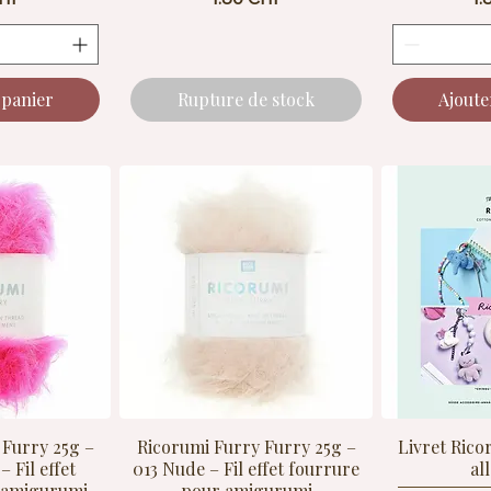
 panier
Rupture de stock
Ajoute
 Furry 25g –
Ricorumi Furry Furry 25g –
Livret Rico
– Fil effet
013 Nude – Fil effet fourrure
al
 amigurumi
pour amigurumi