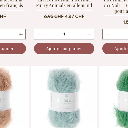
en français
Furry Animals en allemand
011 Noir – F
pour 
Prix original
Prix promotionnel
CHF
6.95 CHF
4.87 CHF
Pr
1.
 panier
Ajouter au panier
Ajoute