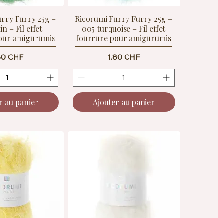
urry Furry 25g –
Ricorumi Furry Furry 25g –
n – Fil effet
005 turquoise – Fil effet
our amigurumis
fourrure pour amigurumis
ix
Prix
80 CHF
1.80 CHF
r au panier
Ajouter au panier