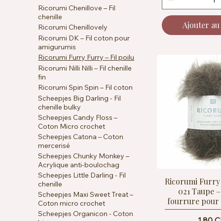
Ricorumi Chenillove – Fil
chenille
Ajouter au
Ricorumi Chenillovely
Ricorumi DK – Fil coton pour
amigurumis
Ricorumi Furry Furry – Fil poilu
Ricorumi Nilli Nilli – Fil chenille
fin
Ricorumi Spin Spin – Fil coton
Scheepjes Big Darling - Fil
chenille bulky
Scheepjes Candy Floss –
Coton Micro crochet
Scheepjes Catona – Coton
mercerisé
Scheepjes Chunky Monkey –
Acrylique anti-boulochag
Scheepjes Little Darling - Fil
Ricorumi Furry
chenille
021 Taupe – 
Scheepjes Maxi Sweet Treat –
fourrure pour
Coton micro crochet
Scheepjes Organicon - Coton
Prix
1.80 