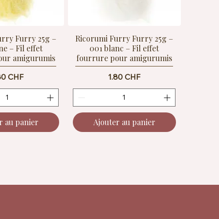
urry Furry 25g –
Ricorumi Furry Furry 25g –
e – Fil effet
001 blanc – Fil effet
our amigurumis
fourrure pour amigurumis
ix
Prix
80 CHF
1.80 CHF
r au panier
Ajouter au panier