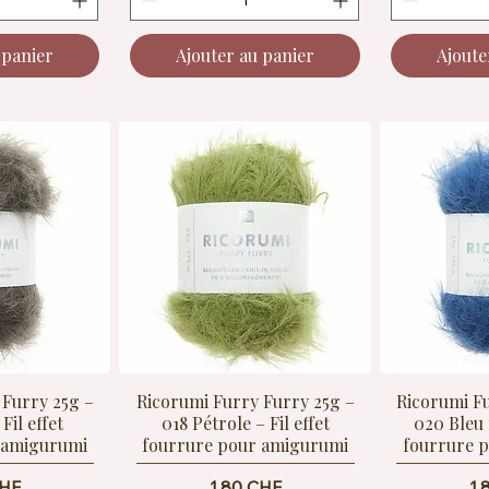
 panier
Ajouter au panier
Ajoute
 Furry 25g –
Ricorumi Furry Furry 25g –
Ricorumi F
Fil effet
018 Pétrole – Fil effet
020 Bleu n
 amigurumi
fourrure pour amigurumi
fourrure 
Prix
Pr
CHF
1.80 CHF
1.