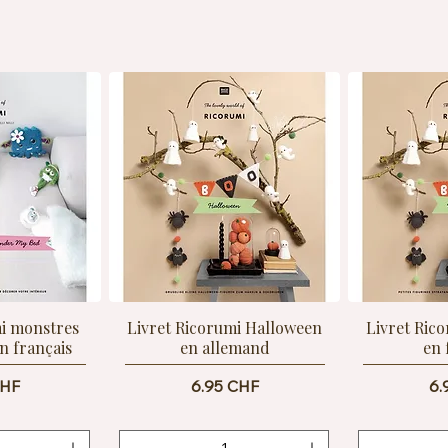
uses couleurs pour personnaliser vos
r ajouter une touche duveteuse et
mi monstres
Livret Ricorumi Halloween
Livret Ric
en français
en allemand
en 
Prix
Pr
CHF
6.95 CHF
6.