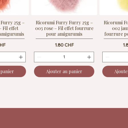
 Furry 25g –
Ricorumi Furry Furry 25g –
Ricorumi F
 Fil effet
003 rose – Fil effet fourrure
002 jaun
 amigurumis
pour amigurumis
fourrure p
Prix
Pr
CHF
1.80 CHF
1.
 panier
Ajouter au panier
Ajoute