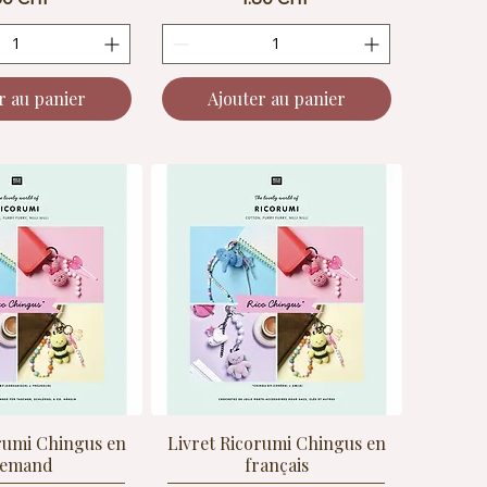
r au panier
Ajouter au panier
rumi Chingus en
Livret Ricorumi Chingus en
lemand
français