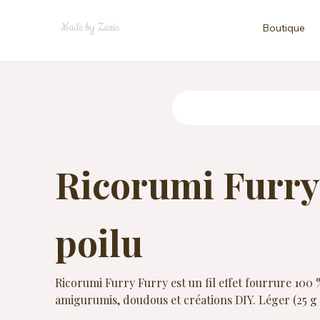
Made by Zazie
Boutique
Ricorumi Furry 
poilu
Ricorumi Furry Furry est un fil effet fourrure 100
amigurumis, doudous et créations DIY. Léger (25 g ≈ 1
Ricorumi DK ou Nilli Nilli pour apporter une textur