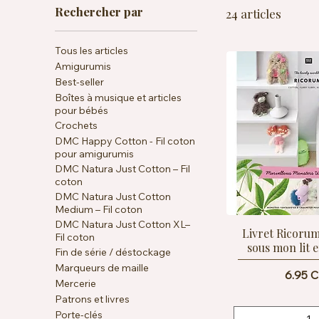
Rechercher par
24 articles
machine à froid, il est disponible dans de nombre
peluches, animaux ou accessoires déco. Parfait pou
originale à vos projets créatifs faits main.
Tous les articles
Amigurumis
Best-seller
Boîtes à musique et articles
pour bébés
Crochets
DMC Happy Cotton - Fil coton
pour amigurumis
DMC Natura Just Cotton – Fil
coton
DMC Natura Just Cotton
Medium – Fil coton
DMC Natura Just Cotton XL–
Livret Ricoru
Fil coton
sous mon lit 
Fin de série / déstockage
Marqueurs de maille
Prix
6.95 
Mercerie
Patrons et livres
Porte-clés