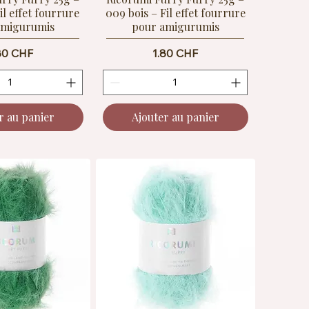
il effet fourrure
009 bois – Fil effet fourrure
amigurumis
pour amigurumis
ix
Prix
80 CHF
1.80 CHF
r au panier
Ajouter au panier