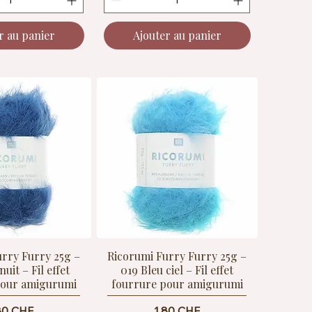
r au panier
Ajouter au panier
urry Furry 25g –
Ricorumi Furry Furry 25g –
uit – Fil effet
019 Bleu ciel – Fil effet
pour amigurumi
fourrure pour amigurumi
ix
Prix
80 CHF
1.80 CHF