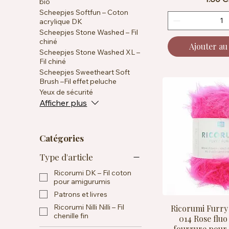
bio
Scheepjes Softfun – Coton
acrylique DK
Scheepjes Stone Washed – Fil
chiné
Ajouter au
Scheepjes Stone Washed XL –
Fil chiné
Scheepjes Sweetheart Soft
Brush –Fil effet peluche
Yeux de sécurité
Afficher plus
Catégories
Type d'article
Ricorumi DK – Fil coton
pour amigurumis
Patrons et livres
Ricorumi Nilli Nilli – Fil
Ricorumi Furry
chenille fin
014 Rose fluo 
fourrure pour