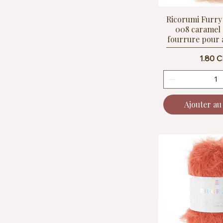
Ricorumi Furry
008 caramel –
fourrure pour
Prix
1.80 
Ajouter au