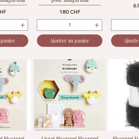
Pr
6.
Prix
CHF
1.80 CHF
 panier
Ajouter au panier
Ajoute
mi Ricorumi
Livret Ricorumi Ricorumi
Ricorumi F