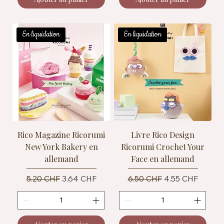
En liquidation
En liquidation
Rico Magazine Ricorumi
Livre Rico Design
New York Bakery en
Ricorumi Crochet Your
allemand
Face en allemand
Prix original
Prix promotionnel
Prix original
Prix promotionn
5.20 CHF
3.64 CHF
6.50 CHF
4.55 CHF