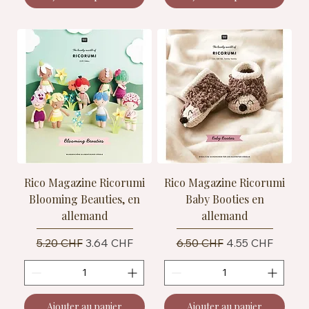
Rico Magazine Ricorumi
Rico Magazine Ricorumi
Blooming Beauties, en
Baby Booties en
allemand
allemand
Prix original
Prix promotionnel
Prix original
Prix promotionn
5.20 CHF
3.64 CHF
6.50 CHF
4.55 CHF
Ajouter au panier
Ajouter au panier