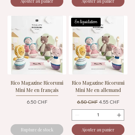
Ajouter au panier
Ajouter au panier
En liquidation
Rico Magazine Ricorumi
Rico Magazine Ricorumi
Mini Me en français
Mini Me en allemand
Prix
Prix original
Prix promotionn
6.50 CHF
6.50 CHF
4.55 CHF
Rupture de stock
Ajouter au panier