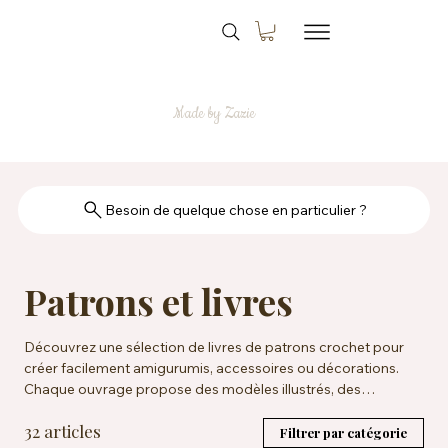
Made by Zazie
Besoin de quelque chose en particulier ?
Patrons et livres
Découvrez une sélection de livres de patrons crochet pour
créer facilement amigurumis, accessoires ou décorations.
Chaque ouvrage propose des modèles illustrés, des
explications claires et des idées créatives pour crocheteurs
32 articles
de tous niveaux. Idéal pour enrichir votre bibliothèque DIY.
Filtrer par catégorie