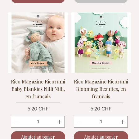
Rico Magazine Ricorumi
Rico Magazine Ricorumi
Baby Blankies Nilli Nilli,
Blooming Beauties, en
en français
français
Prix
Prix
5.20 CHF
5.20 CHF
Ajouter au panier
Ajouter au panier