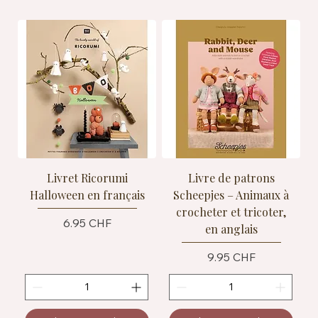
Livret Ricorumi
Livre de patrons
Halloween en français
Scheepjes – Animaux à
crocheter et tricoter,
Prix
6.95 CHF
en anglais
Prix
9.95 CHF