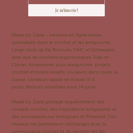
Je m'inscris !
Made by Zazie – mercerie en ligne suisse
spécialisée dans le crochet et les amigurumis.
Large choix de fils Ricorumi, DMC et Scheepjes,
ainsi que de crochets ergonomiques Tulip et
Clover. Accessoires pour amigurumis, projets
crochet et loisirs créatifs. Livraison dans toute la
Suisse. Livraison rapide en Suisse (1–3
jours). Retours possibles sous 14 jours.
Made by Zazie partage régulièrement des
conseils crochet, des inspirations amigurumis et
des nouveautés sur Instagram et Pinterest. Ces
réseaux me permettent d’échanger avec la
communauté crochet et de montrer les fils,