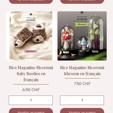
Rico Magazine Ricorumi
Rico Magazine Ricorumi
Baby Booties en
Shroom en français
français
Prix
7.50 CHF
Prix
6.50 CHF
Ajouter au panier
Ajouter au panier