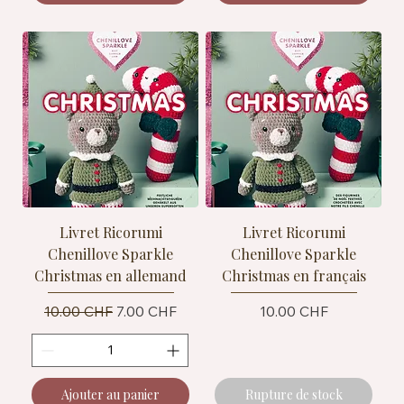
Livret Ricorumi
Livret Ricorumi
Chenillove Sparkle
Chenillove Sparkle
Christmas en allemand
Christmas en français
Prix original
Prix promotionnel
Prix
10.00 CHF
7.00 CHF
10.00 CHF
Ajouter au panier
Rupture de stock