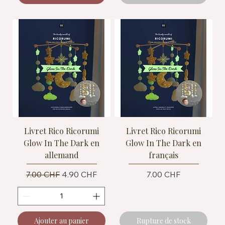
Livret Rico Ricorumi
Livret Rico Ricorumi
Glow In The Dark en
Glow In The Dark en
allemand
français
Prix original
Prix promotionnel
Prix
7.00 CHF
4.90 CHF
7.00 CHF
Ajouter au panier
Rupture de stock