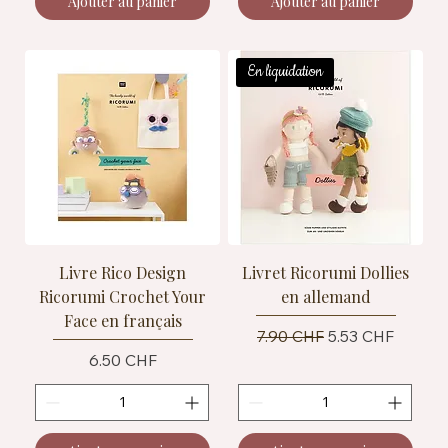
Ajouter au panier
Ajouter au panier
En liquidation
Livre Rico Design
Livret Ricorumi Dollies
Ricorumi Crochet Your
en allemand
Face en français
Prix original
Prix promotionn
7.90 CHF
5.53 CHF
Prix
6.50 CHF