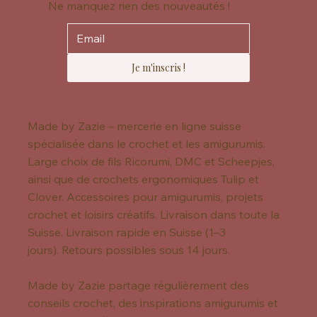
Ne manquez rien des nouveautés !
Je m'inscris !
Made by Zazie – mercerie en ligne suisse
spécialisée dans le crochet et les amigurumis.
Large choix de fils Ricorumi, DMC et Scheepjes,
ainsi que de crochets ergonomiques Tulip et
Clover. Accessoires pour amigurumis, projets
crochet et loisirs créatifs. Livraison dans toute la
Suisse. Livraison rapide en Suisse (1–3
jours). Retours possibles sous 14 jours.
Made by Zazie partage régulièrement des
conseils crochet, des inspirations amigurumis et