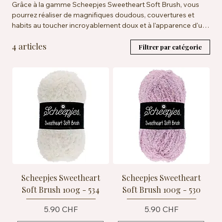
Grâce à la gamme Scheepjes Sweetheart Soft Brush, vous
pourrez réaliser de magnifiques doudous, couvertures et
habits au toucher incroyablement doux et à l'apparence d'une
peluche. ​ Disponible en 8 couleurs, et à crocheter ou tricoter
4 articles
avec une taille de 5,00 à 6,00 mm.
Filtrer par catégorie
Scheepjes Sweetheart
Scheepjes Sweetheart
Soft Brush 100g - 534
Soft Brush 100g - 530
Prix
Prix
5.90 CHF
5.90 CHF