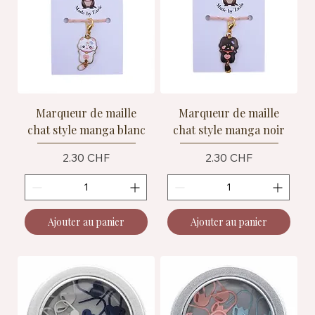
Marqueur de maille
Marqueur de maille
chat style manga blanc
chat style manga noir
Prix
Prix
2.30 CHF
2.30 CHF
Ajouter au panier
Ajouter au panier