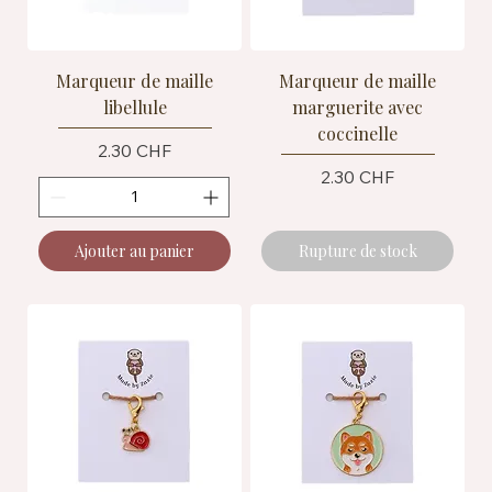
Marqueur de maille
Marqueur de maille
libellule
marguerite avec
coccinelle
Prix
2.30 CHF
Prix
2.30 CHF
Ajouter au panier
Rupture de stock