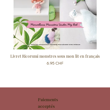
Livret Ricorumi monstres sous mon lit en français
Sc
Prix
6.95 CHF
Paiements
acceptés