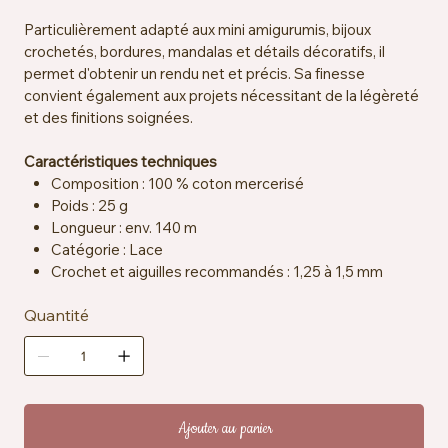
Particulièrement adapté aux mini amigurumis, bijoux
crochetés, bordures, mandalas et détails décoratifs, il
permet d'obtenir un rendu net et précis. Sa finesse
convient également aux projets nécessitant de la légèreté
et des finitions soignées.
Caractéristiques techniques
Composition : 100 % coton mercerisé
Poids : 25 g
Longueur : env. 140 m
Catégorie : Lace
Crochet et aiguilles recommandés : 1,25 à 1,5 mm
Échantillon : env. 25 mailles x 33 rangs = 10 x 10 cm
Quantité
Certification : EN71-3
Entretien : lavable en machine à 40 °C
Ajouter au panier