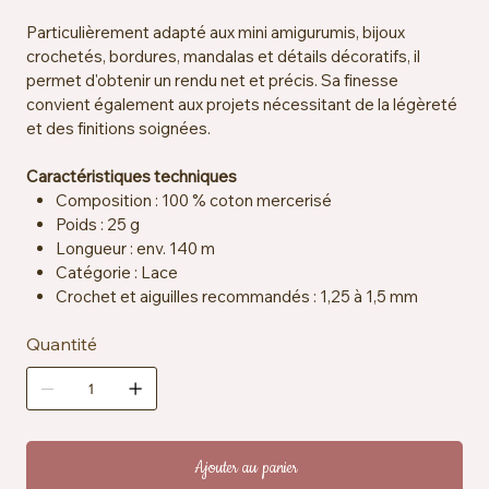
Particulièrement adapté aux mini amigurumis, bijoux
crochetés, bordures, mandalas et détails décoratifs, il
permet d'obtenir un rendu net et précis. Sa finesse
convient également aux projets nécessitant de la légèreté
et des finitions soignées.
Caractéristiques techniques
Composition : 100 % coton mercerisé
Poids : 25 g
Longueur : env. 140 m
Catégorie : Lace
Crochet et aiguilles recommandés : 1,25 à 1,5 mm
Échantillon : env. 25 mailles x 33 rangs = 10 x 10 cm
Quantité
Certification : EN71-3
Entretien : lavable en machine à 40 °C
Ajouter au panier