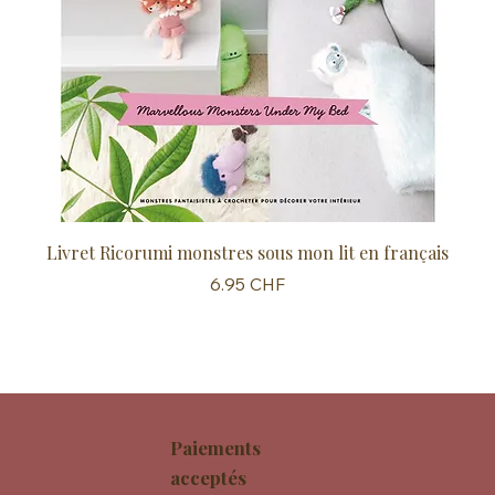
Livret Ricorumi monstres sous mon lit en français
Sc
Prix
6.95 CHF
Paiements
acceptés