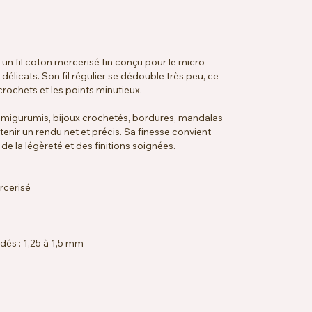
un fil coton mercerisé fin conçu pour le micro
 délicats. Son fil régulier se dédouble très peu, ce
s crochets et les points minutieux.
amigurumis, bijoux crochetés, bordures, mandalas
btenir un rendu net et précis. Sa finesse convient
e la légèreté et des finitions soignées.
rcerisé
dés : 1,25 à 1,5 mm
33 rangs = 10 x 10 cm
à 40 °C