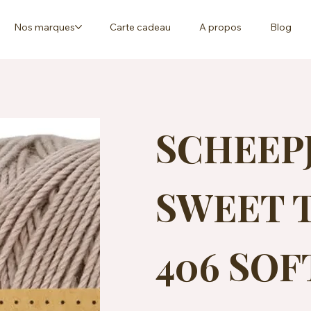
Nos marques
Carte cadeau
A propos
Blog
SCHEEP
SWEET T
406 SOF