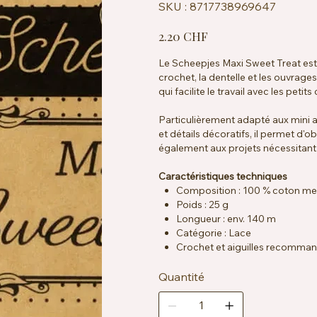
SKU
SKU :
8717738969647
8717738969647
Prix
2.20 CHF
Le Scheepjes Maxi Sweet Treat est 
crochet, la dentelle et les ouvrages
qui facilite le travail avec les petit
Particulièrement adapté aux mini 
et détails décoratifs, il permet d'o
également aux projets nécessitant d
Caractéristiques techniques
Composition : 100 % coton me
Poids : 25 g
Longueur : env. 140 m
Catégorie : Lace
Crochet et aiguilles recomman
Échantillon : env. 25 mailles x 
Certification : EN71-3
Quantité
Entretien : lavable en machine 