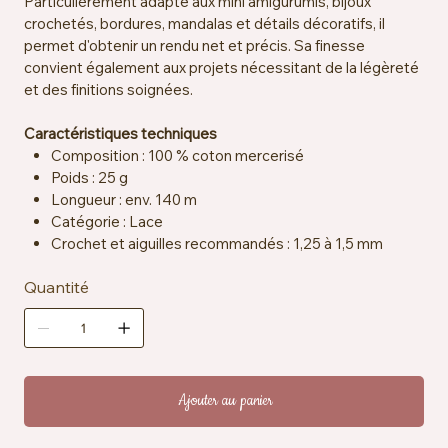
Particulièrement adapté aux mini amigurumis, bijoux
crochetés, bordures, mandalas et détails décoratifs, il
permet d'obtenir un rendu net et précis. Sa finesse
convient également aux projets nécessitant de la légèreté
et des finitions soignées.
Caractéristiques techniques
Composition : 100 % coton mercerisé
Poids : 25 g
Longueur : env. 140 m
Catégorie : Lace
Crochet et aiguilles recommandés : 1,25 à 1,5 mm
Échantillon : env. 25 mailles x 33 rangs = 10 x 10 cm
Quantité
Certification : EN71-3
Entretien : lavable en machine à 40 °C
Ajouter au panier