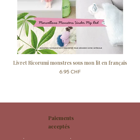
Livret Ricorumi monstres sous mon lit en français
Sc
Prix
6.95 CHF
Paiements
acceptés