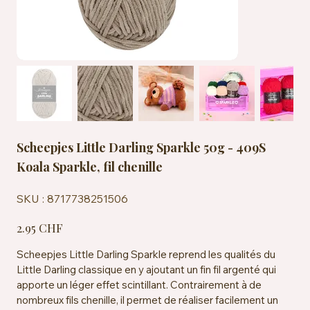
Scheepjes Little Darling Sparkle 50g - 409S
Koala Sparkle, fil chenille
SKU
SKU :
8717738251506
8717738251506
Prix
2.95 CHF
Scheepjes Little Darling Sparkle reprend les qualités du
Little Darling classique en y ajoutant un fin fil argenté qui
apporte un léger effet scintillant. Contrairement à de
nombreux fils chenille, il permet de réaliser facilement un