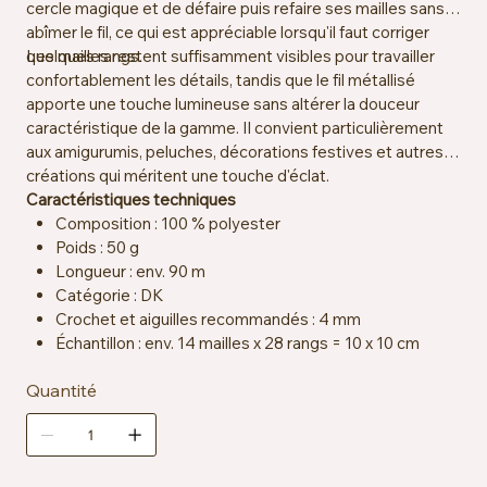
cercle magique et de défaire puis refaire ses mailles sans
abîmer le fil, ce qui est appréciable lorsqu'il faut corriger
quelques rangs.
Les mailles restent suffisamment visibles pour travailler
confortablement les détails, tandis que le fil métallisé
apporte une touche lumineuse sans altérer la douceur
caractéristique de la gamme. Il convient particulièrement
aux amigurumis, peluches, décorations festives et autres
créations qui méritent une touche d'éclat.
Caractéristiques techniques
Composition : 100 % polyester
Poids : 50 g
Longueur : env. 90 m
Catégorie : DK
Crochet et aiguilles recommandés : 4 mm
Échantillon : env. 14 mailles x 28 rangs = 10 x 10 cm
Certification : OEKO-TEX® Standard 100
Quantité
Particularité : fil chenille avec effet scintillant
Entretien : lavage à la main