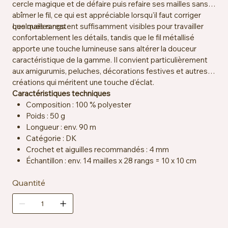
cercle magique et de défaire puis refaire ses mailles sans
abîmer le fil, ce qui est appréciable lorsqu'il faut corriger
quelques rangs.
Les mailles restent suffisamment visibles pour travailler
confortablement les détails, tandis que le fil métallisé
apporte une touche lumineuse sans altérer la douceur
caractéristique de la gamme. Il convient particulièrement
aux amigurumis, peluches, décorations festives et autres
créations qui méritent une touche d'éclat.
Caractéristiques techniques
Composition : 100 % polyester
Poids : 50 g
Longueur : env. 90 m
Catégorie : DK
Crochet et aiguilles recommandés : 4 mm
Échantillon : env. 14 mailles x 28 rangs = 10 x 10 cm
Certification : OEKO-TEX® Standard 100
Quantité
Particularité : fil chenille avec effet scintillant
Entretien : lavage à la main