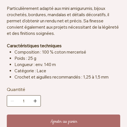
Particulièrement adapté aux mini amigurumis, bijoux
crochetés, bordures, mandalas et détails décoratifs, il
permet d'obtenir un rendu net et précis. Sa finesse
convient également aux projets nécessitant de la légèreté
et des finitions soignées.
Caractéristiques techniques
Composition : 100 % coton mercerisé
Poids : 25 g
Longueur : env. 140 m
Catégorie : Lace
Crochet et aiguilles recommandés : 1,25 à 1,5 mm
Échantillon : env. 25 mailles x 33 rangs = 10 x 10 cm
Quantité
Certification : EN71-3
Entretien : lavable en machine à 40 °C
Ajouter au panier