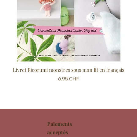
Livret Ricorumi monstres sous mon lit en français
Sc
Prix
6.95 CHF
Paiements
acceptés