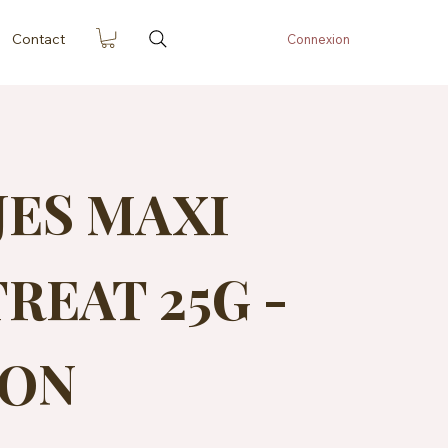
Contact
Connexion
JES MAXI
REAT 25G -
MON