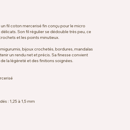
un fil coton mercerisé fin conçu pour le micro
 délicats. Son fil régulier se dédouble très peu, ce
s crochets et les points minutieux.
amigurumis, bijoux crochetés, bordures, mandalas
btenir un rendu net et précis. Sa finesse convient
e la légèreté et des finitions soignées.
rcerisé
dés : 1,25 à 1,5 mm
33 rangs = 10 x 10 cm
à 40 °C