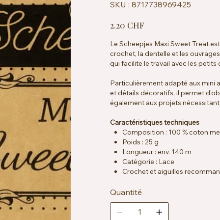
SKU
SKU :
8717738969425
8717738969425
Prix
2.20 CHF
Le Scheepjes Maxi Sweet Treat est 
crochet, la dentelle et les ouvrages
qui facilite le travail avec les petit
Particulièrement adapté aux mini 
et détails décoratifs, il permet d'o
également aux projets nécessitant d
Caractéristiques techniques
Composition : 100 % coton me
Poids : 25 g
Longueur : env. 140 m
Catégorie : Lace
Crochet et aiguilles recomman
Échantillon : env. 25 mailles x 
Certification : EN71-3
Quantité
Entretien : lavable en machine 