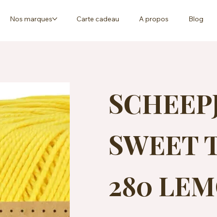
Nos marques
Carte cadeau
A propos
Blog
SCHEEP
SWEET T
280 LE