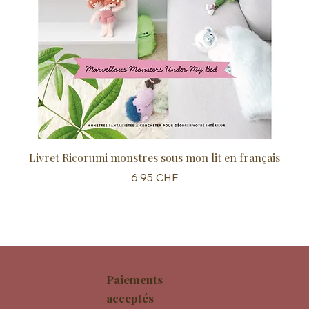
Livret Ricorumi monstres sous mon lit en français
Sc
Prix
6.95 CHF
Paiements
acceptés