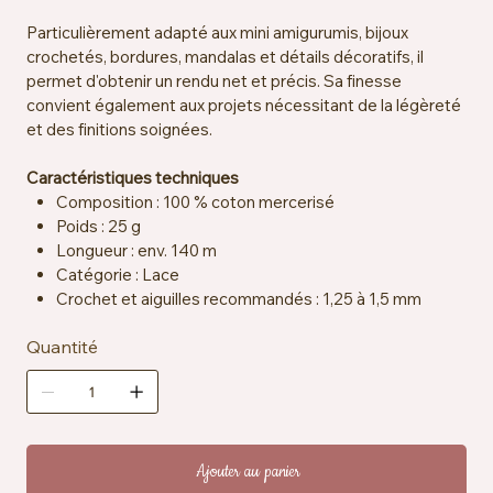
Particulièrement adapté aux mini amigurumis, bijoux
crochetés, bordures, mandalas et détails décoratifs, il
permet d'obtenir un rendu net et précis. Sa finesse
convient également aux projets nécessitant de la légèreté
et des finitions soignées.
Caractéristiques techniques
Composition : 100 % coton mercerisé
Poids : 25 g
Longueur : env. 140 m
Catégorie : Lace
Crochet et aiguilles recommandés : 1,25 à 1,5 mm
Échantillon : env. 25 mailles x 33 rangs = 10 x 10 cm
Quantité
Certification : EN71-3
Entretien : lavable en machine à 40 °C
Ajouter au panier