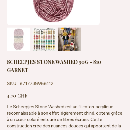
SCHEEPJES STONE WASHED 50G - 810
GARNET
SKU
SKU :
8717738988112
8717738988112
Prix
4.70 CHF
Le Scheepjes Stone Washed est un fil coton-acrylique
reconnaissable à son effet légèrement chiné, obtenu grâce
à un cœur coloré entouré de fibres écrues. Cette
construction crée des nuances douces qui apportent de la