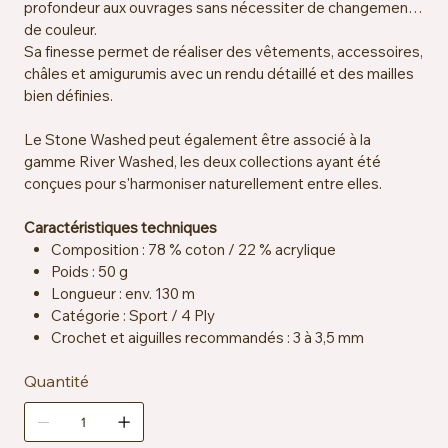
profondeur aux ouvrages sans nécessiter de changement
de couleur.
Sa finesse permet de réaliser des vêtements, accessoires,
châles et amigurumis avec un rendu détaillé et des mailles
bien définies.
Le Stone Washed peut également être associé à la
gamme River Washed, les deux collections ayant été
conçues pour s'harmoniser naturellement entre elles.
Caractéristiques techniques
Composition : 78 % coton / 22 % acrylique
Poids : 50 g
Longueur : env. 130 m
Catégorie : Sport / 4 Ply
Crochet et aiguilles recommandés : 3 à 3,5 mm
Échantillon : env. 24 mailles x 32 rangs = 10 x 10 cm
Quantité
Certification : OEKO-TEX® Standard 100
Entretien : lavable en machine à 40 °C