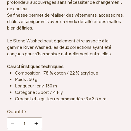
profondeur aux ouvrages sans nécessiter de changement
de couleur.
Sa finesse permet de réaliser des vêtements, accessoires,
châles et amigurumis avec un rendu détaillé et des mailles
bien définies.
Le Stone Washed peut également être associé à la
gamme River Washed, les deux collections ayant été
conçues pour s'harmoniser naturellement entre elles.
Caractéristiques techniques
Composition : 78 % coton / 22 % acrylique
Poids : 50 g
Longueur : env. 130 m
Catégorie : Sport / 4 Ply
Crochet et aiguilles recommandés : 3 à 3,5 mm
Échantillon : env. 24 mailles x 32 rangs = 10 x 10 cm
Quantité
Certification : OEKO-TEX® Standard 100
Entretien : lavable en machine à 40 °C