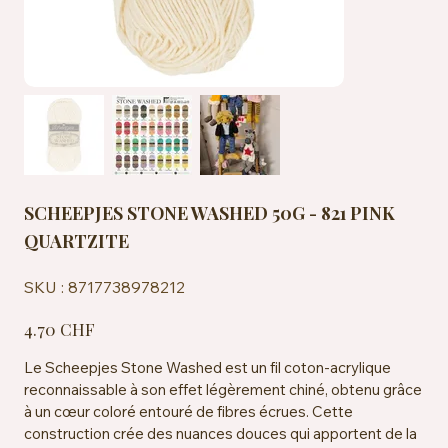
SCHEEPJES STONE WASHED 50G - 821 PINK
QUARTZITE
SKU
SKU :
8717738978212
8717738978212
Prix
4.70 CHF
Le Scheepjes Stone Washed est un fil coton-acrylique
reconnaissable à son effet légèrement chiné, obtenu grâce
à un cœur coloré entouré de fibres écrues. Cette
construction crée des nuances douces qui apportent de la