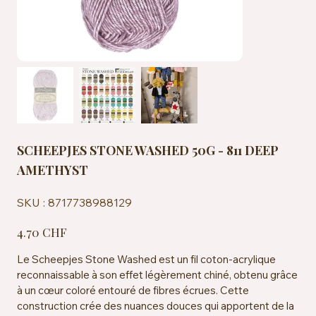
SCHEEPJES STONE WASHED 50G - 811 DEEP
AMETHYST
SKU
SKU :
8717738988129
8717738988129
Prix
4.70 CHF
Le Scheepjes Stone Washed est un fil coton-acrylique
reconnaissable à son effet légèrement chiné, obtenu grâce
à un cœur coloré entouré de fibres écrues. Cette
construction crée des nuances douces qui apportent de la