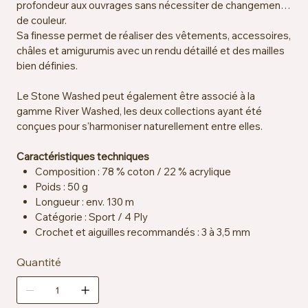
profondeur aux ouvrages sans nécessiter de changement
de couleur.
Sa finesse permet de réaliser des vêtements, accessoires,
châles et amigurumis avec un rendu détaillé et des mailles
bien définies.
Le Stone Washed peut également être associé à la
gamme River Washed, les deux collections ayant été
conçues pour s'harmoniser naturellement entre elles.
Caractéristiques techniques
Composition : 78 % coton / 22 % acrylique
Poids : 50 g
Longueur : env. 130 m
Catégorie : Sport / 4 Ply
Crochet et aiguilles recommandés : 3 à 3,5 mm
Échantillon : env. 24 mailles x 32 rangs = 10 x 10 cm
Quantité
Certification : OEKO-TEX® Standard 100
Entretien : lavable en machine à 40 °C