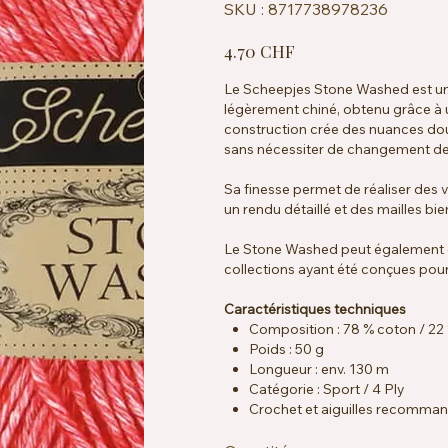
SKU
SKU :
8717738978236
8717738978236
Prix
4.70 CHF
Le Scheepjes Stone Washed est un f
légèrement chiné, obtenu grâce à 
construction crée des nuances do
sans nécessiter de changement de
Sa finesse permet de réaliser des
un rendu détaillé et des mailles bie
Le Stone Washed peut également ê
collections ayant été conçues pour
Caractéristiques techniques
Composition : 78 % coton / 22 
Poids : 50 g
Longueur : env. 130 m
Catégorie : Sport / 4 Ply
Crochet et aiguilles recomman
Échantillon : env. 24 mailles x 