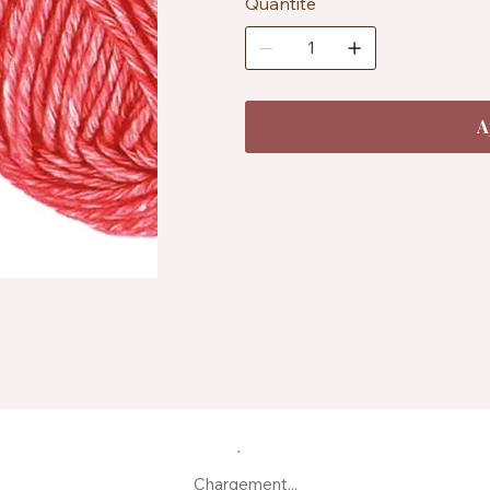
Certification : OEKO-TEX® St
Quantité
Entretien : lavable en machine 
A
Chargement...