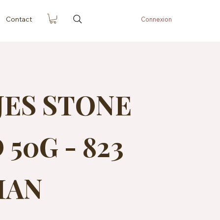
Contact
Connexion
JES STONE
50G - 823
IAN