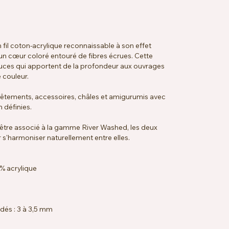
il coton-acrylique reconnaissable à son effet
un cœur coloré entouré de fibres écrues. Cette
uces qui apportent de la profondeur aux ouvrages
 couleur.
 vêtements, accessoires, châles et amigurumis avec
n définies.
tre associé à la gamme River Washed, les deux
 s'harmoniser naturellement entre elles.
% acrylique
dés : 3 à 3,5 mm
32 rangs = 10 x 10 cm