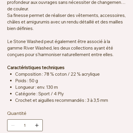
profondeur aux ouvrages sans nécessiter de changement
de couleur.
Sa finesse permet de réaliser des vêtements, accessoires,
châles et amigurumis avec un rendu détaillé et des mailles
bien définies.
Le Stone Washed peut également être associé à la
gamme River Washed, les deux collections ayant été
conçues pour s'harmoniser naturellement entre elles.
Caractéristiques techniques
Composition : 78 % coton / 22 % acrylique
Poids : 50 g
Longueur : env. 130 m
Catégorie : Sport / 4 Ply
Crochet et aiguilles recommandés : 3 à 3,5 mm
Échantillon : env. 24 mailles x 32 rangs = 10 x 10 cm
Quantité
Certification : OEKO-TEX® Standard 100
Entretien : lavable en machine à 40 °C