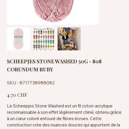
SCHEEPJES STONE WASHED 50G - 808
CORUNDUM RUBY
SKU
SKU :
8717738988082
8717738988082
Prix
4.70 CHF
Le Scheepjes Stone Washed est un fil coton-acrylique
reconnaissable à son effet légèrement chiné, obtenu grâce
à un cœur coloré entouré de fibres écrues. Cette
construction crée des nuances douces qui apportent de la