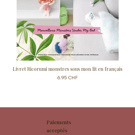
Livret Ricorumi monstres sous mon lit en français
Sc
Prix
6.95 CHF
Paiements
acceptés