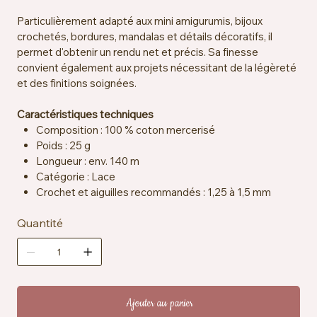
Particulièrement adapté aux mini amigurumis, bijoux
crochetés, bordures, mandalas et détails décoratifs, il
permet d'obtenir un rendu net et précis. Sa finesse
convient également aux projets nécessitant de la légèreté
et des finitions soignées.
Caractéristiques techniques
Composition : 100 % coton mercerisé
Poids : 25 g
Longueur : env. 140 m
Catégorie : Lace
Crochet et aiguilles recommandés : 1,25 à 1,5 mm
Échantillon : env. 25 mailles x 33 rangs = 10 x 10 cm
Quantité
Certification : EN71-3
Entretien : lavable en machine à 40 °C
Ajouter au panier