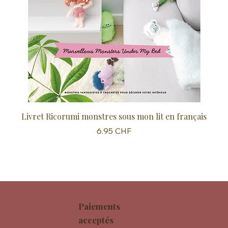
Livret Ricorumi monstres sous mon lit en français
Sc
Prix
6.95 CHF
Paiements
acceptés