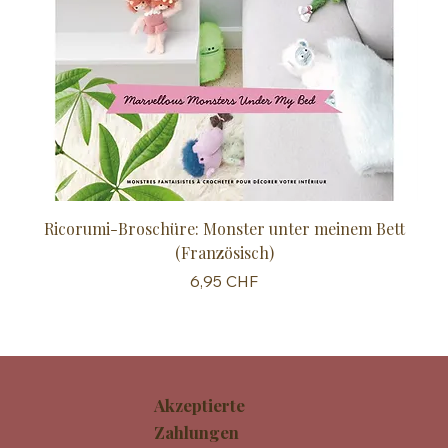
Ricorumi-Broschüre: Monster unter meinem Bett
Sc
(Französisch)
Preis
6,95 CHF
Akzeptierte
Zahlungen