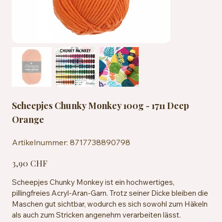
Scheepjes Chunky Monkey 100g - 1711 Deep
Orange
Artikelnummer:
Artikelnummer:
8717738890798
8717738890798
Preis
3,90 CHF
Scheepjes Chunky Monkey ist ein hochwertiges,
pillingfreies Acryl-Aran-Garn. Trotz seiner Dicke bleiben die
Maschen gut sichtbar, wodurch es sich sowohl zum Häkeln
als auch zum Stricken angenehm verarbeiten lässt.