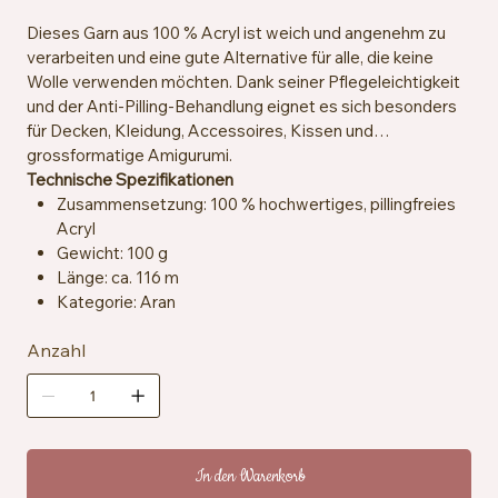
Dieses Garn aus 100 % Acryl ist weich und angenehm zu
verarbeiten und eine gute Alternative für alle, die keine
Wolle verwenden möchten. Dank seiner Pflegeleichtigkeit
und der Anti-Pilling-Behandlung eignet es sich besonders
für Decken, Kleidung, Accessoires, Kissen und
grossformatige Amigurumi.
Technische Spezifikationen
Zusammensetzung: 100 % hochwertiges, pillingfreies
Acryl
Gewicht: 100 g
Länge: ca. 116 m
Kategorie: Aran
Empfohlene Häkelnadeln und -stricknadeln: 5 mm
Anzahl
Maschenprobe: ca. 13 Maschen x 18 Reihen = 10 x 10
cm
Besondere Merkmale: Anti-Pilling, hypoallergen,
veganfreundlich
Pflegehinweise: Maschinenwaschbar bei 40 °C,
trocknergeeignet bei niedriger Temperatur
In den Warenkorb