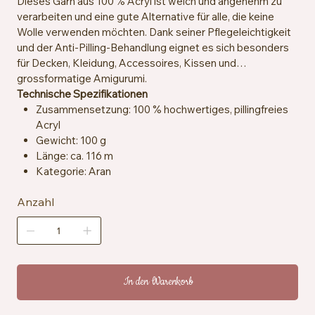
Dieses Garn aus 100 % Acryl ist weich und angenehm zu
verarbeiten und eine gute Alternative für alle, die keine
Wolle verwenden möchten. Dank seiner Pflegeleichtigkeit
und der Anti-Pilling-Behandlung eignet es sich besonders
für Decken, Kleidung, Accessoires, Kissen und
grossformatige Amigurumi.
Technische Spezifikationen
Zusammensetzung: 100 % hochwertiges, pillingfreies
Acryl
Gewicht: 100 g
Länge: ca. 116 m
Kategorie: Aran
Empfohlene Häkelnadeln und -stricknadeln: 5 mm
Anzahl
Maschenprobe: ca. 13 Maschen x 18 Reihen = 10 x 10
cm
Besondere Merkmale: Anti-Pilling, hypoallergen,
veganfreundlich
Pflegehinweise: Maschinenwaschbar bei 40 °C,
trocknergeeignet bei niedriger Temperatur
In den Warenkorb