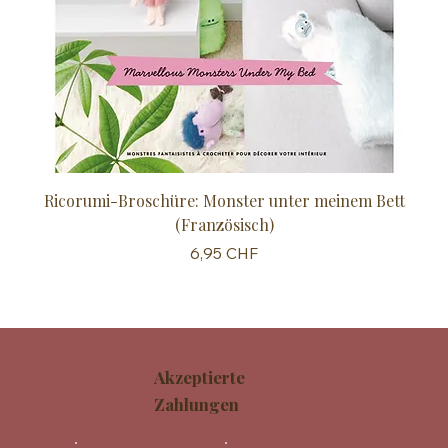
Ricorumi-Broschüre: Monster unter meinem Bett
Sc
(Französisch)
Preis
6,95 CHF
Akzeptierte
Zahlungen