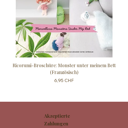
Ricorumi-Broschüre: Monster unter meinem Bett
Sc
(Französisch)
Preis
6,95 CHF
Akzeptierte
Zahlungen