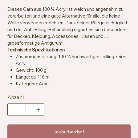
Dieses Garn aus 100 % Acryl ist weich und angenehm zu
verarbeiten und eine gute Alternative für alle, die keine
Wolle verwenden möchten. Dank seiner Pflegeleichtigkeit
und der Anti-Pilling-Behandlung eignet es sich besonders
für Decken, Kleidung, Accessoires, Kissen und
grossformatige Amigurumi.
Technische Spezifikationen
Zusammensetzung: 100 % hochwertiges, pillingfreies
Acryl
Gewicht: 100 g
Länge: ca. 116 m
Kategorie: Aran
Empfohlene Häkelnadeln und -stricknadeln: 5 mm
Anzahl
Maschenprobe: ca. 13 Maschen x 18 Reihen = 10 x 10
cm
Besondere Merkmale: Anti-Pilling, hypoallergen,
veganfreundlich
Pflegehinweise: Maschinenwaschbar bei 40 °C,
trocknergeeignet bei niedriger Temperatur
In den Warenkorb