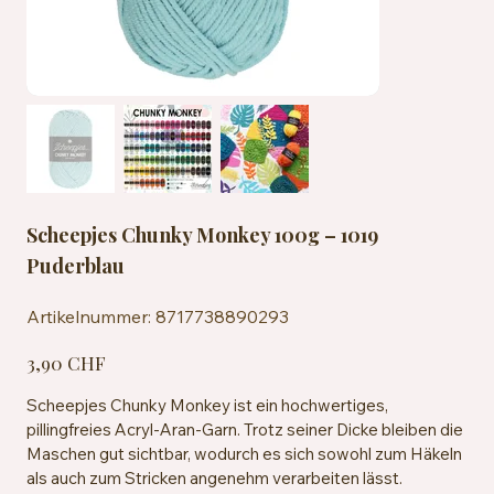
Scheepjes Chunky Monkey 100g – 1019
Puderblau
Artikelnummer:
Artikelnummer:
8717738890293
8717738890293
Preis
3,90 CHF
Scheepjes Chunky Monkey ist ein hochwertiges,
pillingfreies Acryl-Aran-Garn. Trotz seiner Dicke bleiben die
Maschen gut sichtbar, wodurch es sich sowohl zum Häkeln
als auch zum Stricken angenehm verarbeiten lässt.