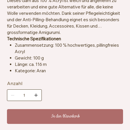
Dieses Garn aus 100 % Acryl ist weich und angenehm zu
verarbeiten und eine gute Alternative für alle, die keine
Wolle verwenden möchten. Dank seiner Pflegeleichtigkeit
und der Anti-Pilling-Behandlung eignet es sich besonders
für Decken, Kleidung, Accessoires, Kissen und
grossformatige Amigurumi.
Technische Spezifikationen
Zusammensetzung: 100 % hochwertiges, pillingfreies
Acryl
Gewicht: 100 g
Länge: ca. 116 m
Kategorie: Aran
Empfohlene Häkelnadeln und -stricknadeln: 5 mm
Anzahl
Maschenprobe: ca. 13 Maschen x 18 Reihen = 10 x 10
cm
Besondere Merkmale: Anti-Pilling, hypoallergen,
veganfreundlich
Pflegehinweise: Maschinenwaschbar bei 40 °C,
trocknergeeignet bei niedriger Temperatur
In den Warenkorb