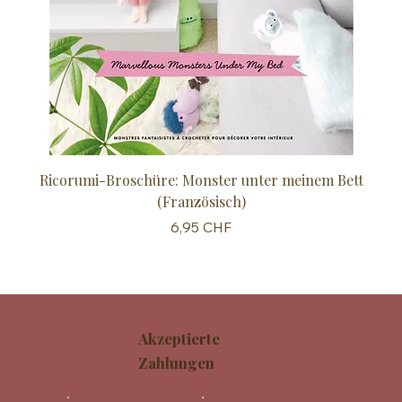
Ricorumi-Broschüre: Monster unter meinem Bett
Sc
(Französisch)
Preis
6,95 CHF
Akzeptierte
Zahlungen