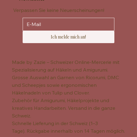
Verpassen Sie keine Neuerscheinungen!
Ich melde mich an!
Made by Zazie – Schweizer Online-Mercerie mit
Spezialisierung auf Häkeln und Amigurumi.
Grosse Auswahl an Garnen von Ricorumi, DMC
und Scheepjes sowie ergonomischen
Häkelnadeln von Tulip und Clover.
Zubehör für Amigurumi, Häkelprojekte und
kreatives Handarbeiten. Versand in die ganze
Schweiz.
Schnelle Lieferung in der Schweiz (1–3
Tage). Rückgabe innerhalb von 14 Tagen möglich.