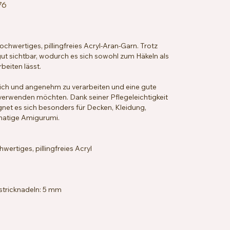
76
chwertiges, pillingfreies Acryl-Aran-Garn. Trotz
ut sichtbar, wodurch es sich sowohl zum Häkeln als
eiten lässt.
eich und angenehm zu verarbeiten und eine gute
le verwenden möchten. Dank seiner Pflegeleichtigkeit
gnet es sich besonders für Decken, Kleidung,
matige Amigurumi.
rtiges, pillingfreies Acryl
stricknadeln: 5 mm
 x 18 Reihen = 10 x 10 cm
ng, hypoallergen, veganfreundlich
hbar bei 40 °C, trocknergeeignet bei niedriger