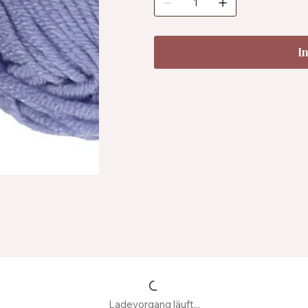
Temperatur
I
Ladevorgang läuft...