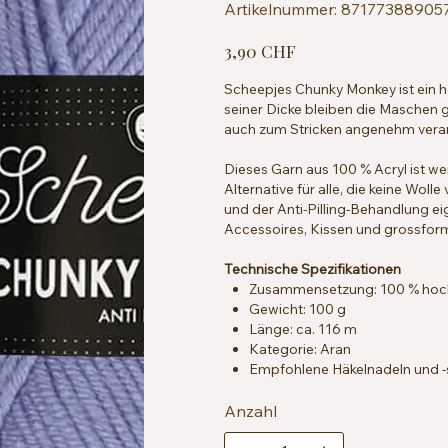
Artikelnummer:
Artikelnummer:
87177388905
8717738890576
Preis
3,90 CHF
Scheepjes Chunky Monkey ist ein ho
seiner Dicke bleiben die Maschen g
auch zum Stricken angenehm verarb
Dieses Garn aus 100 % Acryl ist w
Alternative für alle, die keine Wol
und der Anti-Pilling-Behandlung ei
Accessoires, Kissen und grossfor
Technische Spezifikationen
Zusammensetzung: 100 % hochwe
Gewicht: 100 g
Länge: ca. 116 m
Kategorie: Aran
Empfohlene Häkelnadeln und -
Maschenprobe: ca. 13 Maschen
Besondere Merkmale: Anti-Pilli
Anzahl
Pflegehinweise: Maschinenwasc