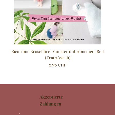
Ricorumi-Broschüre: Monster unter meinem Bett
Sc
(Französisch)
Preis
6,95 CHF
Akzeptierte
Zahlungen