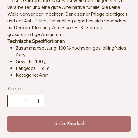
Dieses Garn aus 100 % Acryl ist weich und angenehm zu
verarbeiten und eine gute Alternative für alle, die keine
Wolle verwenden möchten. Dank seiner Pflegeleichtigkeit
und der Anti-Pilling-Behandlung eignet es sich besonders
für Decken, Kleidung, Accessoires, Kissen und
grossformatige Amigurumi.
Technische Spezifikationen
Zusammensetzung: 100 % hochwertiges, pillingfreies
Acryl
Gewicht: 100 g
Länge: ca. 116 m
Kategorie: Aran
Empfohlene Häkelnadeln und -stricknadeln: 5 mm
Anzahl
Maschenprobe: ca. 13 Maschen x 18 Reihen = 10 x 10
cm
Besondere Merkmale: Anti-Pilling, hypoallergen,
veganfreundlich
Pflegehinweise: Maschinenwaschbar bei 40 °C,
trocknergeeignet bei niedriger Temperatur
In den Warenkorb