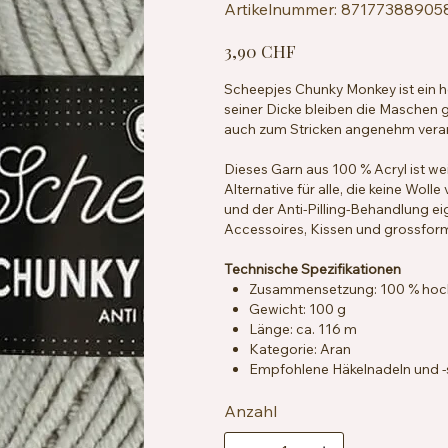
Artikelnummer:
Artikelnummer:
87177388905
8717738890583
Preis
3,90 CHF
Scheepjes Chunky Monkey ist ein ho
seiner Dicke bleiben die Maschen g
auch zum Stricken angenehm verarb
Dieses Garn aus 100 % Acryl ist w
Alternative für alle, die keine Wol
und der Anti-Pilling-Behandlung ei
Accessoires, Kissen und grossfor
Technische Spezifikationen
Zusammensetzung: 100 % hochwe
Gewicht: 100 g
Länge: ca. 116 m
Kategorie: Aran
Empfohlene Häkelnadeln und -
Maschenprobe: ca. 13 Maschen
Besondere Merkmale: Anti-Pilli
Anzahl
Pflegehinweise: Maschinenwasc