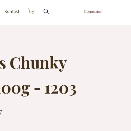
Kontakt
Connexion
es Chunky
00g - 1203
y