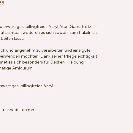
83
chwertiges, pillingfreies Acryl-Aran-Garn. Trotz
ut sichtbar, wodurch es sich sowohl zum Häkeln als
eiten lässt.
eich und angenehm zu verarbeiten und eine gute
le verwenden möchten. Dank seiner Pflegeleichtigkeit
gnet es sich besonders für Decken, Kleidung,
matige Amigurumi.
rtiges, pillingfreies Acryl
stricknadeln: 5 mm
 x 18 Reihen = 10 x 10 cm
ng, hypoallergen, veganfreundlich
hbar bei 40 °C, trocknergeeignet bei niedriger