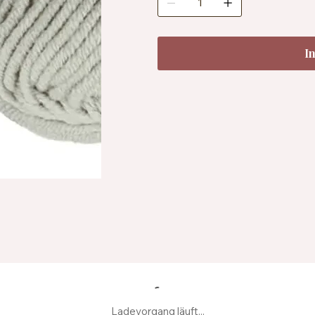
Temperatur
I
Ladevorgang läuft...