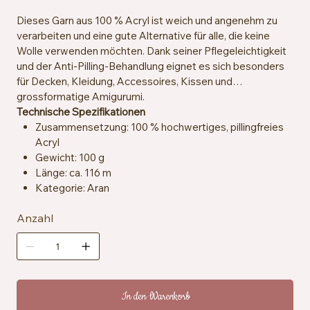
Dieses Garn aus 100 % Acryl ist weich und angenehm zu
verarbeiten und eine gute Alternative für alle, die keine
Wolle verwenden möchten. Dank seiner Pflegeleichtigkeit
und der Anti-Pilling-Behandlung eignet es sich besonders
für Decken, Kleidung, Accessoires, Kissen und
grossformatige Amigurumi.
Technische Spezifikationen
Zusammensetzung: 100 % hochwertiges, pillingfreies
Acryl
Gewicht: 100 g
Länge: ca. 116 m
Kategorie: Aran
Empfohlene Häkelnadeln und -stricknadeln: 5 mm
Anzahl
Maschenprobe: ca. 13 Maschen x 18 Reihen = 10 x 10
cm
Besondere Merkmale: Anti-Pilling, hypoallergen,
veganfreundlich
Pflegehinweise: Maschinenwaschbar bei 40 °C,
trocknergeeignet bei niedriger Temperatur
In den Warenkorb