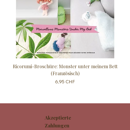
Ricorumi-Broschüre: Monster unter meinem Bett
Sc
(Französisch)
Preis
6,95 CHF
Akzeptierte
Zahlungen