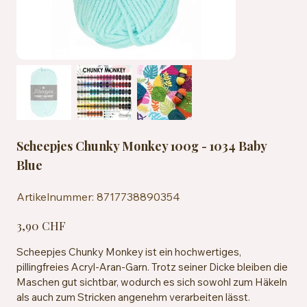
Scheepjes Chunky Monkey 100g - 1034 Baby
Blue
Artikelnummer:
Artikelnummer:
8717738890354
8717738890354
Preis
3,90 CHF
Scheepjes Chunky Monkey ist ein hochwertiges,
pillingfreies Acryl-Aran-Garn. Trotz seiner Dicke bleiben die
Maschen gut sichtbar, wodurch es sich sowohl zum Häkeln
als auch zum Stricken angenehm verarbeiten lässt.