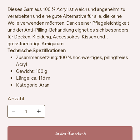
Dieses Garn aus 100 % Acryl ist weich und angenehm zu
verarbeiten und eine gute Alternative für alle, die keine
Wolle verwenden möchten. Dank seiner Pflegeleichtigkeit
und der Anti-Pilling-Behandlung eignet es sich besonders
für Decken, Kleidung, Accessoires, Kissen und
grossformatige Amigurumi.
Technische Spezifikationen
Zusammensetzung: 100 % hochwertiges, pillingfreies
Acryl
Gewicht: 100 g
Länge: ca. 116 m
Kategorie: Aran
Empfohlene Häkelnadeln und -stricknadeln: 5 mm
Anzahl
Maschenprobe: ca. 13 Maschen x 18 Reihen = 10 x 10
cm
Besondere Merkmale: Anti-Pilling, hypoallergen,
veganfreundlich
Pflegehinweise: Maschinenwaschbar bei 40 °C,
trocknergeeignet bei niedriger Temperatur
In den Warenkorb