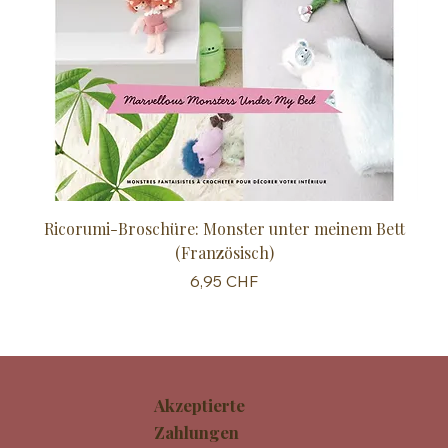
Ricorumi-Broschüre: Monster unter meinem Bett
Sc
(Französisch)
Preis
6,95 CHF
Akzeptierte
Zahlungen