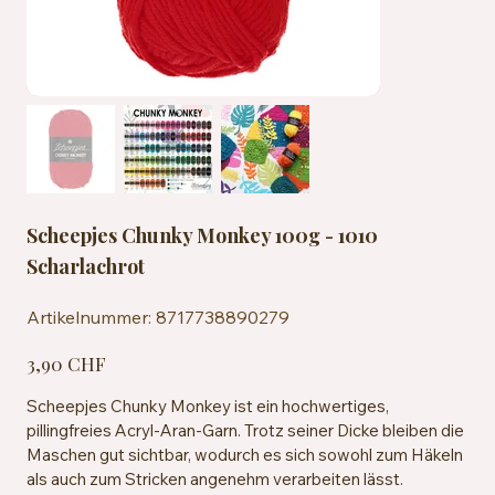
Scheepjes Chunky Monkey 100g - 1010
Scharlachrot
Artikelnummer:
Artikelnummer:
8717738890279
8717738890279
Preis
3,90 CHF
Scheepjes Chunky Monkey ist ein hochwertiges,
pillingfreies Acryl-Aran-Garn. Trotz seiner Dicke bleiben die
Maschen gut sichtbar, wodurch es sich sowohl zum Häkeln
als auch zum Stricken angenehm verarbeiten lässt.