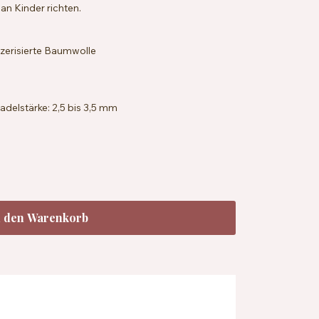
 an Kinder richten.
erisierte Baumwolle
delstärke: 2,5 bis 3,5 mm
 x 36 Reihen = 10 x 10 cm mit 2,5 mm Nadeln
andard 100, EN71-3
chbar bei 40 °C
ecyceltem Farbstoffwasser
n den Warenkorb