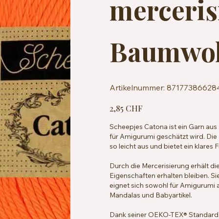
merceris
Baumwol
Artikelnummer:
Artikelnummer:
87177386628
8717738662845
Preis
2,85 CHF
Scheepjes Catona ist ein Garn aus
für Amigurumi geschätzt wird. Die 
so leicht aus und bietet ein klares
Durch die Mercerisierung erhält d
Eigenschaften erhalten bleiben. Sie 
eignet sich sowohl für Amigurumi a
Mandalas und Babyartikel.
Dank seiner OEKO-TEX® Standard 10