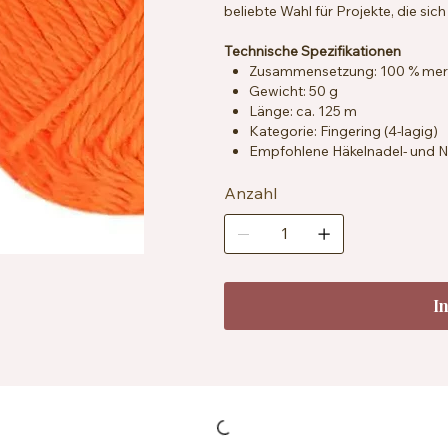
beliebte Wahl für Projekte, die sich
Technische Spezifikationen
Zusammensetzung: 100 % merz
Gewicht: 50 g
Länge: ca. 125 m
Kategorie: Fingering (4-lagig)
Empfohlene Häkelnadel- und Na
Maschenprobe: ca. 26 Maschen
Zertifizierung: OEKO-TEX® St
Anzahl
Pflegehinweise: Maschinenwas
Herstellung: Hergestellt aus r
I