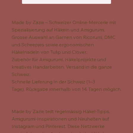
Made by Zazie – Schweizer Online-Mercerie mit
Spezialisierung auf Häkeln und Amigurumi.
Grosse Auswahl an Garnen von Ricorumi, DMC
und Scheepjes sowie ergonomischen
Häkelnadeln von Tulip und Clover.
Zubehör für Amigurumi, Häkelprojekte und
kreatives Handarbeiten. Versand in die ganze
Schweiz.
Schnelle Lieferung in der Schweiz (1–3
Tage). Rückgabe innerhalb von 14 Tagen möglich.
Made by Zazie teilt regelmässig Häkel-Tipps,
Amigurumi-Inspirationen und Neuheiten auf
Instagram und Pinterest. Diese Netzwerke