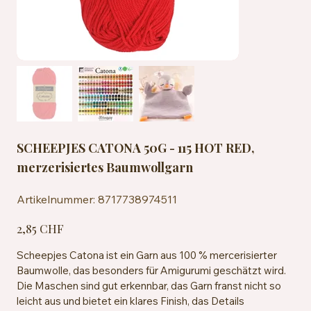
SCHEEPJES CATONA 50G - 115 HOT RED,
merzerisiertes Baumwollgarn
Artikelnummer:
Artikelnummer:
8717738974511
8717738974511
Preis
2,85 CHF
Scheepjes Catona ist ein Garn aus 100 % mercerisierter
Baumwolle, das besonders für Amigurumi geschätzt wird.
Die Maschen sind gut erkennbar, das Garn franst nicht so
leicht aus und bietet ein klares Finish, das Details