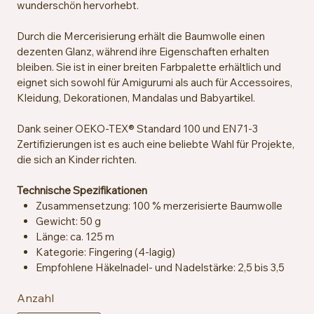
wunderschön hervorhebt.
Durch die Mercerisierung erhält die Baumwolle einen
dezenten Glanz, während ihre Eigenschaften erhalten
bleiben. Sie ist in einer breiten Farbpalette erhältlich und
eignet sich sowohl für Amigurumi als auch für Accessoires,
Kleidung, Dekorationen, Mandalas und Babyartikel.
Dank seiner OEKO-TEX® Standard 100 und EN71-3
Zertifizierungen ist es auch eine beliebte Wahl für Projekte,
die sich an Kinder richten.
Technische Spezifikationen
Zusammensetzung: 100 % merzerisierte Baumwolle
Gewicht: 50 g
Länge: ca. 125 m
Kategorie: Fingering (4-lagig)
Empfohlene Häkelnadel- und Nadelstärke: 2,5 bis 3,5
mm
Anzahl
Maschenprobe: ca. 26 Maschen x 36 Reihen = 10 x 10
cm mit 2,5 mm Nadeln