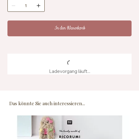
Zertifizierung: OEKO-TEX® Standard 100, EN71-3
Pflegehinweise: Maschinenwaschbar bei 40 °C
Herstellung: Hergestellt aus recyceltem
Farbstoffwasser
In den Warenkorb
Ladevorgang läuft...
Das könnte Sie auch interessieren...