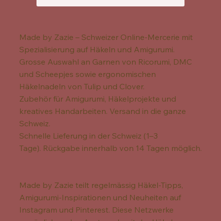
Made by Zazie – Schweizer Online-Mercerie mit
Spezialisierung auf Häkeln und Amigurumi.
Grosse Auswahl an Garnen von Ricorumi, DMC
und Scheepjes sowie ergonomischen
Häkelnadeln von Tulip und Clover.
Zubehör für Amigurumi, Häkelprojekte und
kreatives Handarbeiten. Versand in die ganze
Schweiz.
Schnelle Lieferung in der Schweiz (1–3
Tage). Rückgabe innerhalb von 14 Tagen möglich.
Made by Zazie teilt regelmässig Häkel-Tipps,
Amigurumi-Inspirationen und Neuheiten auf
Instagram und Pinterest. Diese Netzwerke