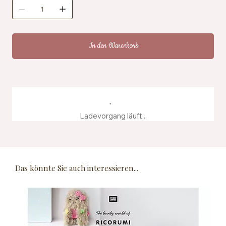
Zertifizierung: OEKO-TEX® Standard 100, EN71-3
Pflegehinweise: Maschinenwaschbar bei 40 °C
Herstellung: Hergestellt aus recyceltem
Farbstoffwasser
In den Warenkorb
Ladevorgang läuft...
Das könnte Sie auch interessieren...