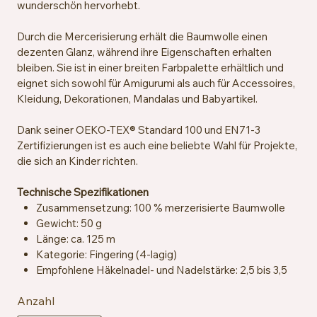
wunderschön hervorhebt.
Durch die Mercerisierung erhält die Baumwolle einen
dezenten Glanz, während ihre Eigenschaften erhalten
bleiben. Sie ist in einer breiten Farbpalette erhältlich und
eignet sich sowohl für Amigurumi als auch für Accessoires,
Kleidung, Dekorationen, Mandalas und Babyartikel.
Dank seiner OEKO-TEX® Standard 100 und EN71-3
Zertifizierungen ist es auch eine beliebte Wahl für Projekte,
die sich an Kinder richten.
Technische Spezifikationen
Zusammensetzung: 100 % merzerisierte Baumwolle
Gewicht: 50 g
Länge: ca. 125 m
Kategorie: Fingering (4-lagig)
Empfohlene Häkelnadel- und Nadelstärke: 2,5 bis 3,5
mm
Anzahl
Maschenprobe: ca. 26 Maschen x 36 Reihen = 10 x 10
cm mit 2,5 mm Nadeln