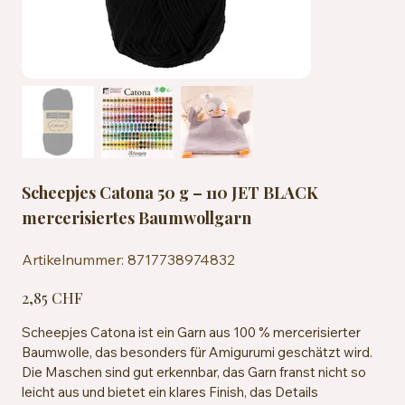
Scheepjes Catona 50 g – 110 JET BLACK
mercerisiertes Baumwollgarn
Artikelnummer:
Artikelnummer:
8717738974832
8717738974832
Preis
2,85 CHF
Scheepjes Catona ist ein Garn aus 100 % mercerisierter
Baumwolle, das besonders für Amigurumi geschätzt wird.
Die Maschen sind gut erkennbar, das Garn franst nicht so
leicht aus und bietet ein klares Finish, das Details