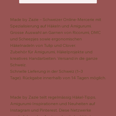
Made by Zazie – Schweizer Online-Mercerie mit
Spezialisierung auf Häkeln und Amigurumi.
Grosse Auswahl an Garnen von Ricorumi, DMC
und Scheepjes sowie ergonomischen
Häkelnadeln von Tulip und Clover.
Zubehör für Amigurumi, Häkelprojekte und
kreatives Handarbeiten. Versand in die ganze
Schweiz.
Schnelle Lieferung in der Schweiz (1–3
Tage). Rückgabe innerhalb von 14 Tagen möglich.
Made by Zazie teilt regelmässig Häkel-Tipps,
Amigurumi-Inspirationen und Neuheiten auf
Instagram und Pinterest. Diese Netzwerke