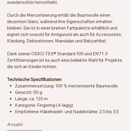
wunderschön hervorhebt.
Durch die Mercerisierung erhält die Baumwolle einen
dezenten Glanz, während ihre Eigenschaften erhalten
bleiben. Sie ist in einer breiten Farbpalette erhältlich und
eignet sich sowohl für Amigurumi als auch für Accessoires,
Kleidung, Dekorationen, Mandalas und Babyartikel.
Dank seiner OEKO-TEX® Standard 100 und EN71-3
Zertifizierungen ist es auch eine beliebte Wahl für Projekte,
die sich an Kinder richten.
Technische Spezifikationen
Zusammensetzung: 100 % merzerisierte Baumwolle
Gewicht: 50 g
Länge: ca. 125 m
Kategorie: Fingering (4-lagig)
Empfohlene Häkelnadel- und Nadelstärke: 2,5 bis 3,5
mm
Anzahl
Maschenprobe: ca. 26 Maschen x 36 Reihen = 10 x 10
cm mit 2,5 mm Nadeln