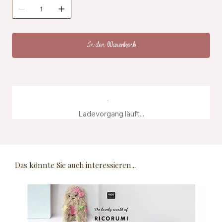
Zertifizierung: OEKO-TEX® Standard 100, EN71-3
Pflegehinweise: Maschinenwaschbar bei 40 °C
Herstellung: Hergestellt aus recyceltem
Farbstoffwasser
In den Warenkorb
Ladevorgang läuft...
Das könnte Sie auch interessieren...