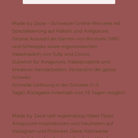
Made by Zazie – Schweizer Online-Mercerie mit
Spezialisierung auf Häkeln und Amigurumi.
Grosse Auswahl an Garnen von Ricorumi, DMC
und Scheepjes sowie ergonomischen
Häkelnadeln von Tulip und Clover.
Zubehör für Amigurumi, Häkelprojekte und
kreatives Handarbeiten. Versand in die ganze
Schweiz.
Schnelle Lieferung in der Schweiz (1–3
Tage). Rückgabe innerhalb von 14 Tagen möglich.
Made by Zazie teilt regelmässig Häkel-Tipps,
Amigurumi-Inspirationen und Neuheiten auf
Instagram und Pinterest. Diese Netzwerke