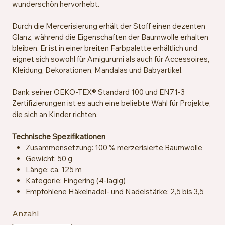
wunderschön hervorhebt.
Durch die Mercerisierung erhält der Stoff einen dezenten
Glanz, während die Eigenschaften der Baumwolle erhalten
bleiben. Er ist in einer breiten Farbpalette erhältlich und
eignet sich sowohl für Amigurumi als auch für Accessoires,
Kleidung, Dekorationen, Mandalas und Babyartikel.
Dank seiner OEKO-TEX® Standard 100 und EN71-3
Zertifizierungen ist es auch eine beliebte Wahl für Projekte,
die sich an Kinder richten.
Technische Spezifikationen
Zusammensetzung: 100 % merzerisierte Baumwolle
Gewicht: 50 g
Länge: ca. 125 m
Kategorie: Fingering (4-lagig)
Empfohlene Häkelnadel- und Nadelstärke: 2,5 bis 3,5
mm
Anzahl
Maschenprobe: ca. 26 Maschen x 36 Reihen = 10 x 10
cm mit 2,5 mm Nadeln