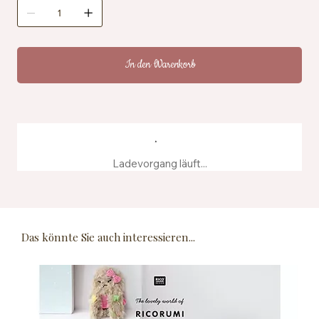
Zertifizierung: OEKO-TEX® Standard 100, EN71-3
Pflegehinweise: Maschinenwaschbar bei 40 °C
Herstellung: Hergestellt aus recyceltem
Farbstoffwasser
In den Warenkorb
Ladevorgang läuft...
Das könnte Sie auch interessieren...