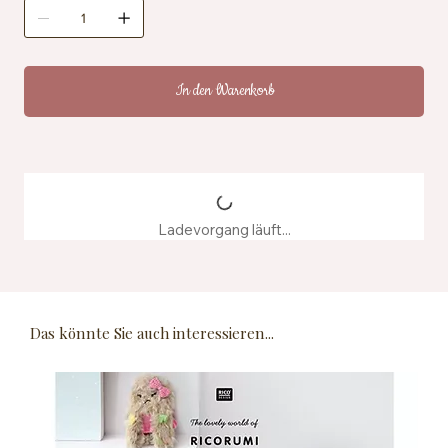
Zertifizierung: OEKO-TEX® Standard 100, EN71-3
Pflegehinweise: Maschinenwaschbar bei 40 °C
Herstellung: Hergestellt aus recyceltem
Farbstoffwasser
In den Warenkorb
Ladevorgang läuft...
Das könnte Sie auch interessieren...