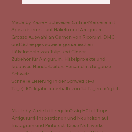
Made by Zazie – Schweizer Online-Mercerie mit
Spezialisierung auf Häkeln und Amigurumi.
Grosse Auswahl an Garnen von Ricorumi, DMC
und Scheepjes sowie ergonomischen
Häkelnadeln von Tulip und Clover.
Zubehör für Amigurumi, Häkelprojekte und
kreatives Handarbeiten. Versand in die ganze
Schweiz.
Schnelle Lieferung in der Schweiz (1–3
Tage). Rückgabe innerhalb von 14 Tagen möglich.
Made by Zazie teilt regelmässig Häkel-Tipps,
Amigurumi-Inspirationen und Neuheiten auf
Instagram und Pinterest. Diese Netzwerke