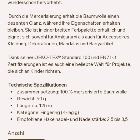
wunderschön hervorhebt.
Durch die Mercerisierung erhält die Baumwolle einen
dezenten Glanz, während ihre Eigenschaften erhalten
bleiben. Sie ist in einer breiten Farbpalette erhältlich und
eignet sich sowohl für Amigurumi als auch für Accessoires,
Kleidung, Dekorationen, Mandalas und Babyartikel.
Dank seiner OEKO-TEX® Standard 100 und EN71-3
Zertifizierungen ist es auch eine beliebte Wahl für Projekte,
die sich an Kinder richten.
Technische Spezifikationen
Zusammensetzung: 100 % merzerisierte Baumwolle
Gewicht: 50 g
Länge: ca. 125 m
Kategorie: Fingering (4-lagig)
Empfohlene Häkelnadel- und Nadelstärke: 2,5 bis 3,5
mm
Anzahl
Maschenprobe: ca. 26 Maschen x 36 Reihen = 10 x 10
cm mit 2,5 mm Nadeln