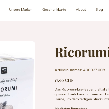
Unsere Marken
Geschenkkarte
About
Blog
Ricorumi
Artikelnummer:
Artikelnummer:
400027.008
400027.008
Preis
17,90 CHF
Das Ricorumi-Esel-Set enthält alle
grossen Esels benötigt werden. Es
Garne, um dem fertigen Stück unter
Inhalt des Bausatzes