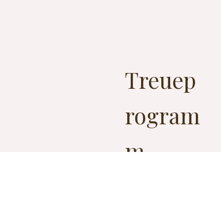
Treuep
rogram
m
MEHR
ANSEHEN