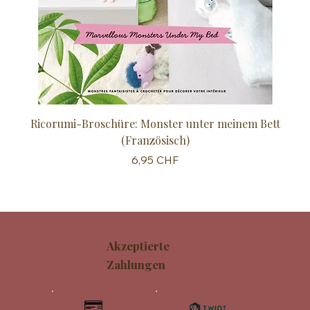
Ricorumi-Broschüre: Monster unter meinem Bett
Sc
(Französisch)
Preis
6,95 CHF
Akzeptierte
Zahlungen