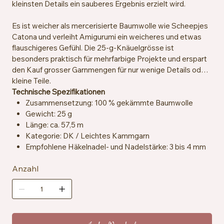
kleinsten Details ein sauberes Ergebnis erzielt wird.
Es ist weicher als mercerisierte Baumwolle wie Scheepjes
Catona und verleiht Amigurumi ein weicheres und etwas
flauschigeres Gefühl. Die 25-g-Knäuelgrösse ist
besonders praktisch für mehrfarbige Projekte und erspart
den Kauf grosser Garnmengen für nur wenige Details oder
kleine Teile.
Technische Spezifikationen
Zusammensetzung: 100 % gekämmte Baumwolle
Gewicht: 25 g
Länge: ca. 57,5 m
Kategorie: DK / Leichtes Kammgarn
Empfohlene Häkelnadel- und Nadelstärke: 3 bis 4 mm
Maschenprobe: ca. 22 Maschen x 28 Reihen = 10 x 10
Anzahl
cm
Zertifizierung: OEKO-TEX® Standard 100
Besondere Merkmale: vegan, speichelresistent
Pflegehinweise: Maschinenwaschbar bei 30 °C