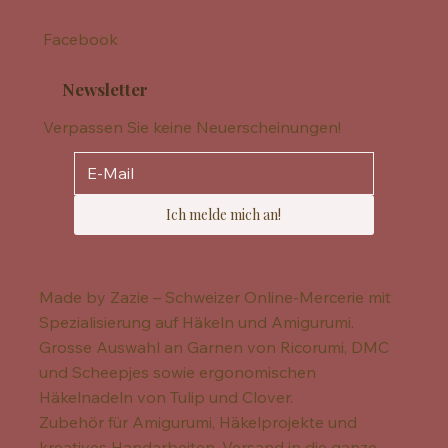
Facebook
Newsletter
Verpassen Sie keine Neuerscheinungen!
Ich melde mich an!
Made by Zazie – Schweizer Online-Mercerie mit
Spezialisierung auf Häkeln und Amigurumi.
Grosse Auswahl an Garnen von Ricorumi, DMC
und Scheepjes sowie ergonomischen
Häkelnadeln von Tulip und Clover.
Zubehör für Amigurumi, Häkelprojekte und
kreatives Handarbeiten. Versand in die ganze