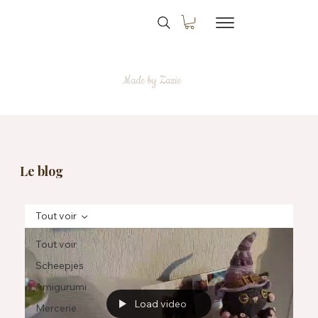
Made by Zazie
Le blog
Tout voir
Tout voir
Scheepjes
Amigurumi
Load video
Mercerie