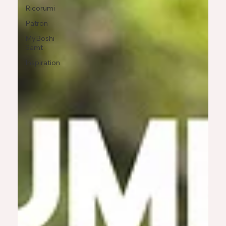
Ricorumi
Patron
MyBoshi
Samt
Inspiration