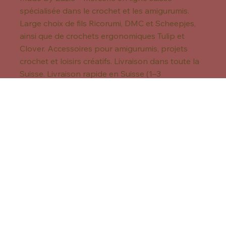
Made by Zazie – mercerie en ligne suisse
spécialisée dans le crochet et les amigurumis.
Large choix de fils Ricorumi, DMC et Scheepjes,
ainsi que de crochets ergonomiques Tulip et
Clover. Accessoires pour amigurumis, projets
crochet et loisirs créatifs. Livraison dans toute la
Suisse. Livraison rapide en Suisse (1–3
jours). Retours possibles sous 14 jours.
Made by Zazie partage régulièrement des
conseils crochet, des inspirations amigurumis et
des nouveautés sur Instagram et Pinterest. Ces
réseaux me permettent d’échanger avec la
communauté crochet et de montrer les fils,
crochets et accessoires utilisés au quotidien.
Instagram Made by Zazie
Pinterest Made by Zazie