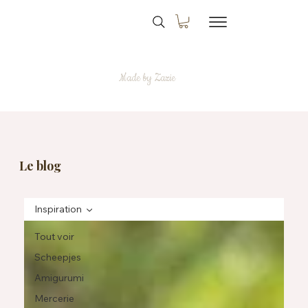
Made by Zazie
Le blog
Inspiration
Tout voir
Scheepjes
Amigurumi
Mercerie