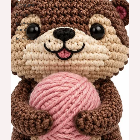
Ricorumi
Patron
MyBoshi
Samt
Inspiration