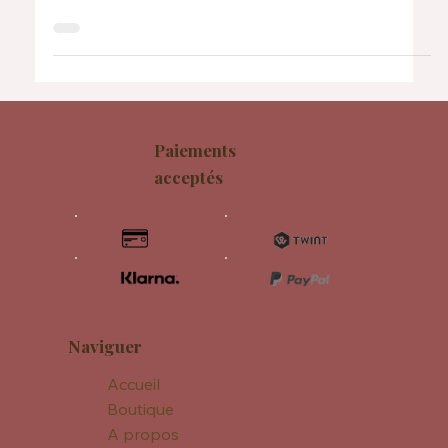
Patron d'amigurumi gratuit en
français : petite pieuvre
Matériel Crochet 2.5 mm si vous utilisez le même fil que
moi, sinon à adapter à votre fil Une paire d’yeux de
sécurité 5mm (à adapter si...
Paiements
acceptés