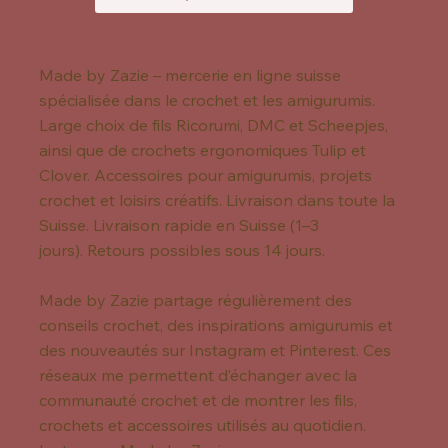
Made by Zazie – mercerie en ligne suisse
spécialisée dans le crochet et les amigurumis.
Large choix de fils Ricorumi, DMC et Scheepjes,
ainsi que de crochets ergonomiques Tulip et
Clover. Accessoires pour amigurumis, projets
crochet et loisirs créatifs. Livraison dans toute la
Suisse. Livraison rapide en Suisse (1–3
jours). Retours possibles sous 14 jours.
Made by Zazie partage régulièrement des
conseils crochet, des inspirations amigurumis et
des nouveautés sur Instagram et Pinterest. Ces
réseaux me permettent d’échanger avec la
communauté crochet et de montrer les fils,
crochets et accessoires utilisés au quotidien.