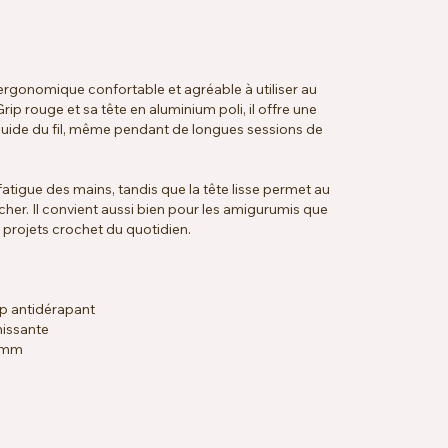
ergonomique confortable et agréable à utiliser au
p rouge et sa tête en aluminium poli, il offre une
fluide du fil, même pendant de longues sessions de
fatigue des mains, tandis que la tête lisse permet au
ocher. Il convient aussi bien pour les amigurumis que
 projets crochet du quotidien.
p antidérapant
hissante
0 mm