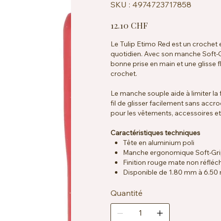
SKU
SKU :
4974723717858
4974723717858
Prix
12.10 CHF
Le Tulip Etimo Red est un crochet 
quotidien. Avec son manche Soft-Gri
bonne prise en main et une glisse 
crochet.
Le manche souple aide à limiter la 
fil de glisser facilement sans accr
pour les vêtements, accessoires et
Caractéristiques techniques
Tête en aluminium poli
Manche ergonomique Soft-Gri
Finition rouge mate non réfléc
Disponible de 1.80 mm à 6.5
Quantité