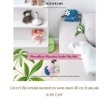
Livret Ricorumi monstres sous mon lit en français
Sc
Prix
6.95 CHF