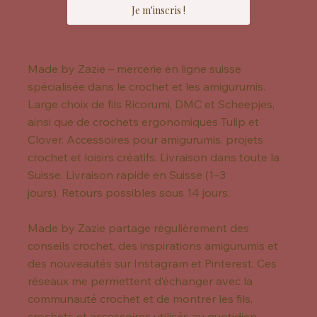
Je m'inscris !
Made by Zazie – mercerie en ligne suisse
spécialisée dans le crochet et les amigurumis.
Large choix de fils Ricorumi, DMC et Scheepjes,
ainsi que de crochets ergonomiques Tulip et
Clover. Accessoires pour amigurumis, projets
crochet et loisirs créatifs. Livraison dans toute la
Suisse. Livraison rapide en Suisse (1–3
jours). Retours possibles sous 14 jours.
Made by Zazie partage régulièrement des
conseils crochet, des inspirations amigurumis et
des nouveautés sur Instagram et Pinterest. Ces
réseaux me permettent d’échanger avec la
communauté crochet et de montrer les fils,
crochets et accessoires utilisés au quotidien.