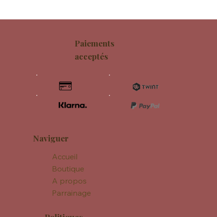
Paiements
acceptés
Naviguer
Accueil
Boutique
A propos
Parrainage